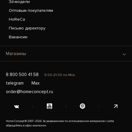
3d-модели
Оптовым покупателям
HoReCa
Письмо директору
Вакансии
Магазины
8 800 500 41 58
9:00-21:00 по Мск
telegram
Max
order@homeconcept.ru
Home Concept © 2007–2026. За разрешением по использованию материалов с сайта
обращайтесь в офис компании.