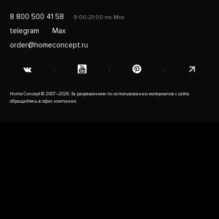
8 800 500 41 58
9:00-21:00 по Мск
telegram
Max
order@homeconcept.ru
Home Concept © 2007–2026. За разрешением по использованию материалов с сайта
обращайтесь в офис компании.