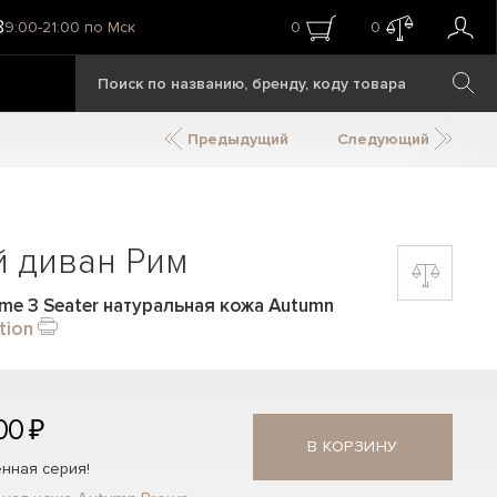
8
9:00-21:00 по Мск
0
0
Предыдущий
Следующий
й диван Рим
me 3 Seater натуральная кожа Autumn
tion
00 ₽
В КОРЗИНУ
нная серия!