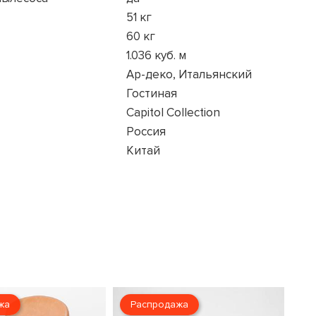
51 кг
60 кг
1.036 куб. м
Ар-деко, Итальянский
Гостиная
Capitol Collection
Россия
Китай
жа
Распродажа