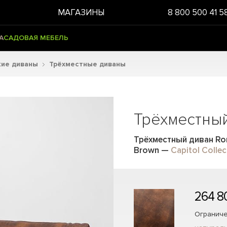
МАГАЗИНЫ
8 800 500 41 5
А
САДОВАЯ МЕБЕЛЬ
кие диваны
Трёхместные диваны
Трёхместны
Трёхместный диван Ro
Brown
—
Capitol Collec
264 8
Ограниче