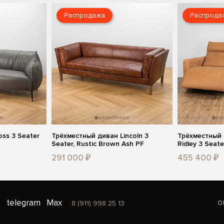
Распродажа
Распрода
ss 3 Seater
Трёхместный диван Lincoln 3
Трёхместный
Seater, Rustic Brown Ash PF
Ridley 3 Seate
291 000 ₽
455 400 ₽
o
telegram
Max
8 (911) 998 25 13