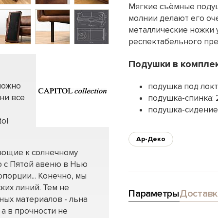
Мягкие съёмные подуш
молнии делают его оч
металлические ножки 
респектабельного пре
Подушки в комплек
можно
подушка под локти
ни все
подушка-спинка: 2
подушка-сидение:
tol
Ар-Деко
лающие к солнечному
 с Пятой авеню в Нью
порции... Конечно, мы
ких линий. Тем не
Параметры
Доставк
ных материалов - льна
 а в прочности не