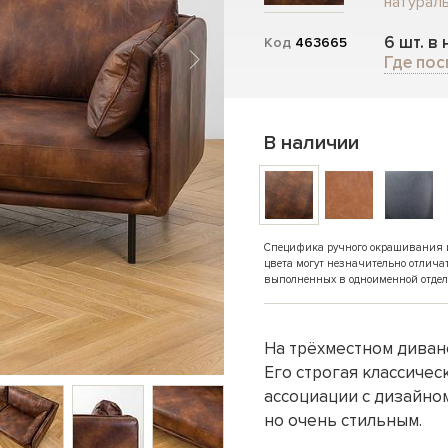
натурал
6 шт. в
Код
463665
Где пос
В наличии
Специфика ручного окрашивания и 
цвета могут незначительно отлича
выполненных в одноименной отдел
На трёхместном диване
Его строгая классиче
ассоциации с дизайном
но очень стильным.