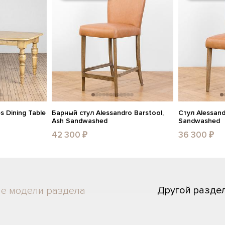
 Dining Table
Барный стул Alessandro Barstool,
Стул Alessand
Ash Sandwashed
Sandwashed
42 300 ₽
36 300 ₽
Другой разде
ие модели раздела