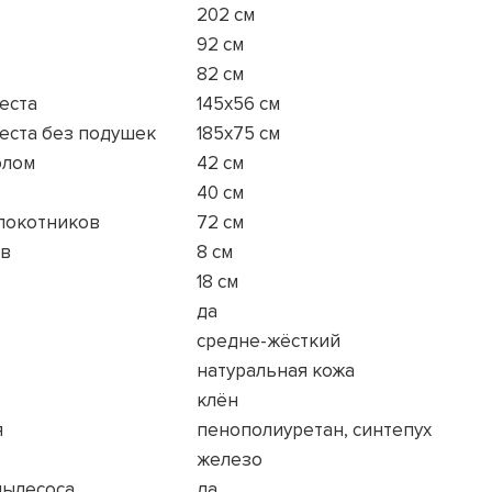
202 см
92 см
82 см
еста
145x56 см
еста без подушек
185x75 см
олом
42 см
40 см
длокотников
72 см
ов
8 см
18 см
да
средне-жёсткий
натуральная кожа
клён
я
пенополиуретан, синтепух
железо
пылесоса
да