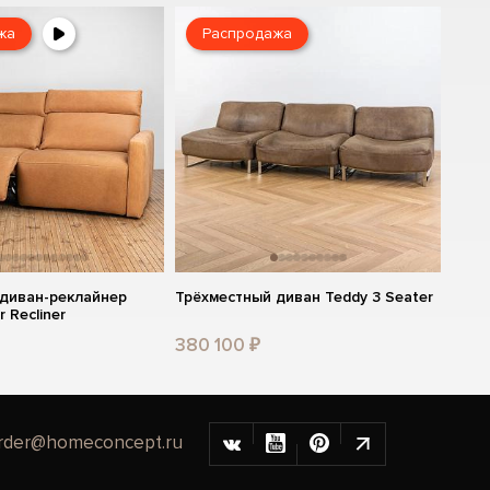
жа
Распродажа
 диван-реклайнер
Трёхместный диван Teddy 3 Seater
r Recliner
380 100 ₽
rder@homeconcept.ru