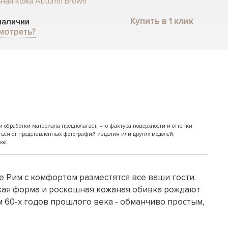
ьная кожа Autumn Brown
Купить в 1 клик
 наличии
мотреть?
обработки материала предполагает, что фактура поверхности и оттенки
ться от представленных фотографий изделия или других моделей,
ке.
 Рим с комфортом разместятся все ваши гости.
ская форма и роскошная кожаная обивка рождают
 60-х годов прошлого века - обманчиво простым,