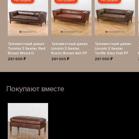
Распродажа
Распродажа
Распродажа
Трёхместный диван
Трёхместный диван
Трёхместный диван
Tommy 3 Seater, Red
Lincoln 3 Seater,
Lincoln 3 Seater,
Brown Wood D
Rustic Brown Ash PF
Truffle Grey Oak PF
291 600 ₽
291 000 ₽
291 000 ₽
Покупают вместе