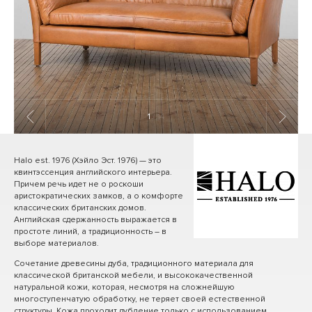
1
/ 14
Halo est. 1976 (Хэйло Эст. 1976) — это
квинтэссенция английского интерьера.
Причем речь идет не о роскоши
аристократических замков, а о комфорте
классических британских домов.
Английская сдержанность выражается в
простоте линий, а традиционность – в
выборе материалов.
Сочетание древесины дуба, традиционного материала для
классической британской мебели, и высококачественной
натуральной кожи, которая, несмотря на сложнейшую
многоступенчатую обработку, не теряет своей естественной
структуры. Кожа проходит дубление только с использованием