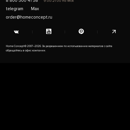
8 800 500 41 58
9:00-21:00 по Мск
telegram
Max
order@homeconcept.ru
Home Concept © 2007–2026. За разрешением по использованию материалов с сайта
обращайтесь в офис компании.