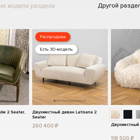
Другой разде
ие модели раздела
Распродажа
Есть 3D-модель
ie 2 Seater,
Двухместный диван Latisana 2
Seater
Двухместный 
260 400 ₽
118 500 ₽