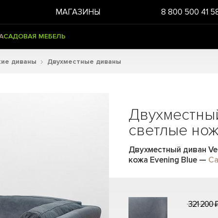
МАГАЗИНЫ
8 800 500 41 5
А
САДОВАЯ МЕБЕЛЬ
кие диваны
Двухместные диваны
Двухместный
светлые но
Двухместный диван Ver
кожа Evening Blue
—
Ca
321 200 