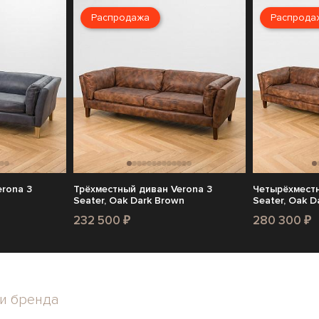
Распродажа
Распрода
rona 3
Трёхместный диван Verona 3
Четырёхместн
Seater, Oak Dark Brown
Seater, Oak D
232 500 ₽
280 300 ₽
и бренда