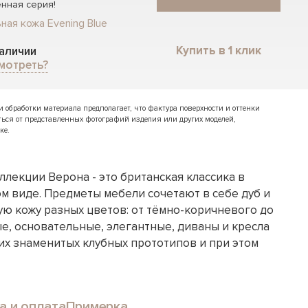
нная серия!
ная кожа Evening Blue
Купить в 1 клик
наличии
мотреть?
обработки материала предполагает, что фактура поверхности и оттенки
ться от представленных фотографий изделия или других моделей,
ке.
ллекции Верона - это британская классика в
м виде. Предметы мебели сочетают в себе дуб и
ю кожу разных цветов: от тёмно-коричневого до
е, основательные, элегантные, диваны и кресла
х знаменитых клубных прототипов и при этом
а и оплата
Примерка