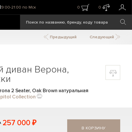
8
9:00-21:00 по Мск
0
0
Предыдущий
Следующий
 диван Верона,
жки
ona 2 Seater, Oak Brown натуральная
pitol Collection
257 000 ₽
₽
В КОРЗИНУ