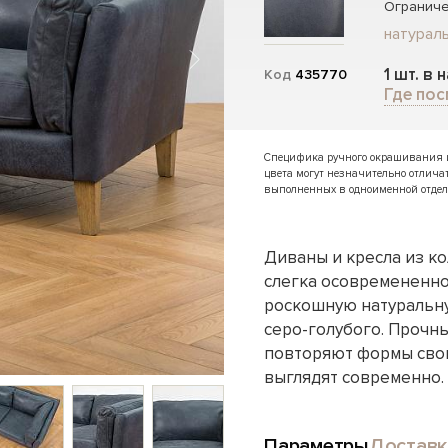
Ограниче
натураль
1 шт. в 
Код
435770
Где пос
Специфика ручного окрашивания и 
цвета могут незначительно отлича
выполненных в одноименной отдел
Диваны и кресла из ко
слегка осовремененно
роскошную натуральну
серо-голубого. Прочны
повторяют формы свои
выглядят современно.
Параметры
Доставк