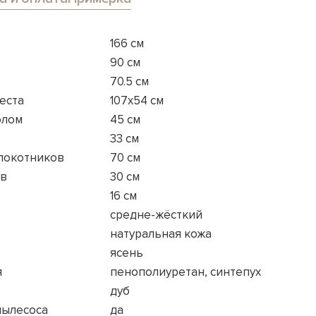
166 см
90 см
70.5 см
еста
107x54 см
олом
45 см
33 см
длокотников
70 см
ов
30 см
16 см
средне-жёсткий
натуральная кожа
ясень
я
пенополиуретан, синтепух
дуб
пылесоса
да