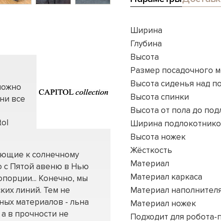
Ширина
Глубина
Высота
Размер посадочного м
Высота сиденья над п
можно
Высота спинки
ни все
Высота от пола до по
tol
Ширина подлокотник
Высота ножек
Жёсткость
лающие к солнечному
Материал
 с Пятой авеню в Нью
Материал каркаса
порции... Конечно, мы
ких линий. Тем не
Материал наполнител
ных материалов - льна
Материал ножек
 а в прочности не
Подходит для робота-