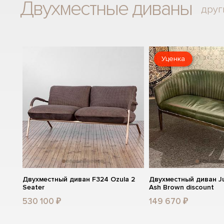
Двухместные диваны
друг
Уценка
Двухместный диван F324 Ozula 2
Двухместный диван Jul
Seater
Ash Brown discount
530 100 ₽
149 670 ₽