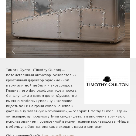
1
/ 15
Тимоти Оултон (Timothy Oulton) —
потомственный антиквар, основатель и
креативный директор одноименной
марки элитной мебели и аксессуаров.
Главная его философская идея проста:
быть лучшим в своем деле. «Думаю, что
именно любовь к дизайну и желание
видеть вещи на грани совершенства и
дает мне ту заветную мотивацию», — говорит Timothy Oulton. В дань
антикварному прошлому Тима каждая деталь выполнена вручную с
использованием проверенной веками техники производства. «Наша
мебель улыбается, она сама входит с вами в контакт».
Официальный сайт:
timothyoulton.com