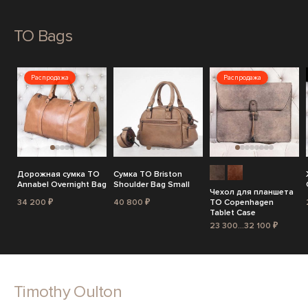
TO Bags
Распродажа
Распродажа
Дорожная сумка TO
Сумка TO Briston
Annabel Overnight Bag
Shoulder Bag Small
Чехол для планшета
34 200 ₽
40 800 ₽
TO Copenhagen
Tablet Case
23 300...32 100 ₽
Timothy Oulton