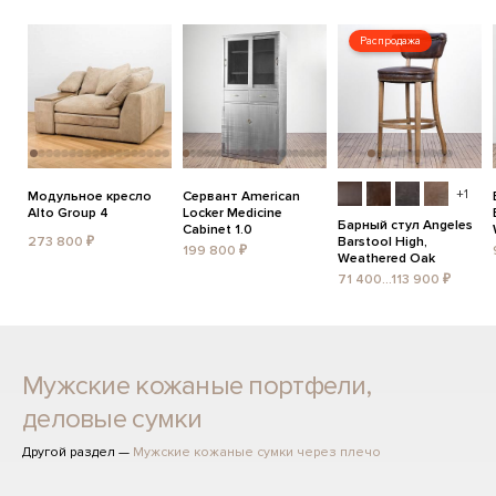
Распродажа
+1
Модульное кресло
Сервант American
Alto Group 4
Locker Medicine
Барный стул Angeles
Cabinet 1.0
273 800 ₽
Barstool High,
199 800 ₽
Weathered Oak
71 400...113 900 ₽
Мужские кожаные портфели,
деловые сумки
Другой раздел —
Мужские кожаные сумки через плечо