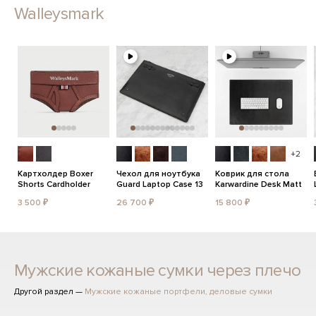
Walleysmark
+2
Картхолдер Boxer
Чехол для ноутбука
Коврик для стола
Shorts Cardholder
Guard Laptop Case 13
Karwardine Desk Matt
3 500 ₽
26 700 ₽
15 800 ₽
Мужские кожаные сумки через плечо
Другой раздел —
Мужские кожаные портфели, деловые сумки