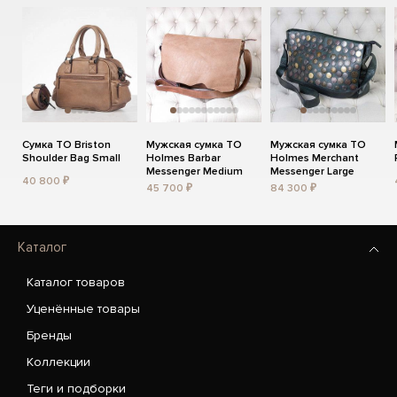
Сумка TO Briston
Мужская сумка TO
Мужская сумка TO
Shoulder Bag Small
Holmes Barbar
Holmes Merchant
Messenger Medium
Messenger Large
40 800 ₽
45 700 ₽
84 300 ₽
Каталог
Каталог товаров
Уценённые товары
Бренды
Коллекции
Теги и подборки