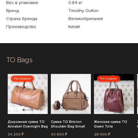
Вес в упаковке
0.84 кг
Бренд
Timothy Oulton
Страна бренда
Великобритания
Производство
Китай
TO Bags
Распродажа
Распродажа
Дорожная сумка TO
Сумка TO Briston
Женская сумка TO
Annabel Overnight Bag
Shoulder Bag Small
Gwen Tote
34 200 ₽
40 800 ₽
28 900 ₽