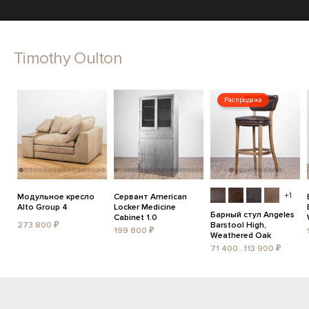
Timothy Oulton
Распродажа
+1
Модульное кресло
Сервант American
Alto Group 4
Locker Medicine
Барный стул Angeles
Cabinet 1.0
273 800 ₽
Barstool High,
199 800 ₽
Weathered Oak
71 400...113 900 ₽