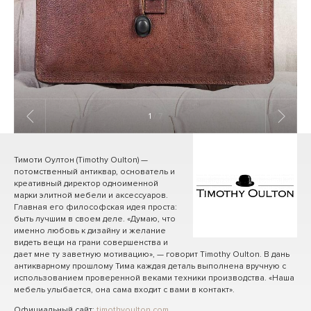
1
/ 7
Тимоти Оултон (Timothy Oulton) —
потомственный антиквар, основатель и
креативный директор одноименной
марки элитной мебели и аксессуаров.
Главная его философская идея проста:
быть лучшим в своем деле. «Думаю, что
именно любовь к дизайну и желание
видеть вещи на грани совершенства и
дает мне ту заветную мотивацию», — говорит Timothy Oulton. В дань
антикварному прошлому Тима каждая деталь выполнена вручную с
использованием проверенной веками техники производства. «Наша
мебель улыбается, она сама входит с вами в контакт».
Официальный сайт:
timothyoulton.com