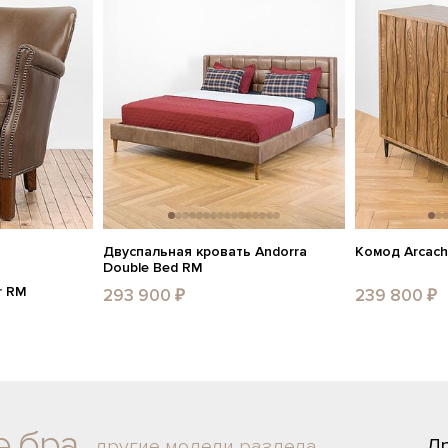
Двуспальная кровать Andorra
Комод Arcach
Double Bed RM
r RM
293 900 ₽
239 800 ₽
е бра
Д
другие модели раздела