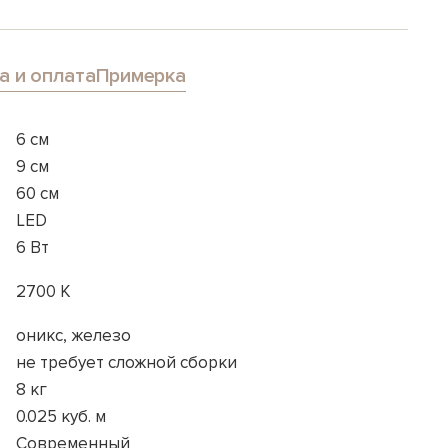
а и оплата
Примерка
6 см
9 см
60 см
LED
6 Вт
2700 K
оникс, железо
не требует сложной сборки
8 кг
0.025 куб. м
Современный