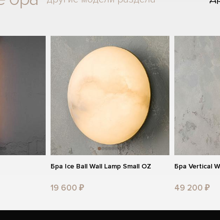
Бра Ice Ball Wall Lamp Small OZ
Бра Vertical 
19 600 ₽
49 200 ₽