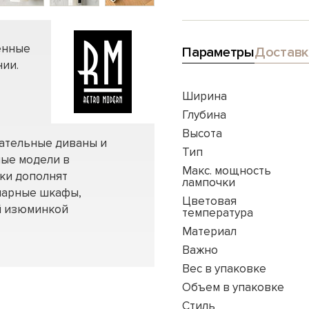
енные
Параметры
Доставк
ии.
Ширина
Глубина
Высота
вательные диваны и
Тип
ные модели в
Макс. мощность
нки дополнят
лампочки
нарные шкафы,
Цветовая
ей изюминкой
температура
Материал
Важно
Вес в упаковке
Объем в упаковке
Стиль