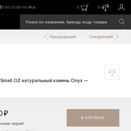
8
9:00-21:00 по Мск
0
0
Предыдущий
Следующий
p Small OZ натуральный камень Onyx
—
0 ₽
В КОРЗИНУ
нная серия!