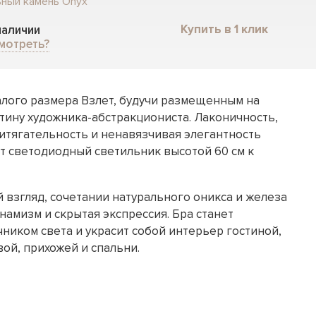
ьный камень Onyx
Купить в 1 клик
 наличии
мотреть?
лого размера Взлет, будучи размещенным на
тину художника-абстракциониста. Лаконичность,
итягательность и ненавязчивая элегантность
от светодиодный светильник высотой 60 см к
й взгляд, сочетании натурального оникса и железа
амизм и скрытая экспрессия. Бра станет
ником света и украсит собой интерьер гостиной,
вой, прихожей и спальни.