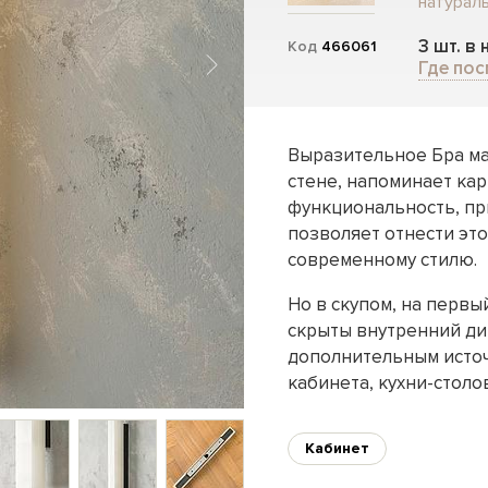
натурал
3 шт. в
Код
466061
Где пос
Выразительное Бра ма
стене, напоминает кар
функциональность, пр
позволяет отнести эт
современному стилю.
Но в скупом, на первы
скрыты внутренний дин
дополнительным источ
кабинета, кухни-столо
Кабинет