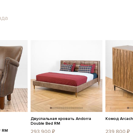
нда
Двуспальная кровать Andorra
Комод Arcach
Double Bed RM
r RM
293 900 ₽
239 800 ₽