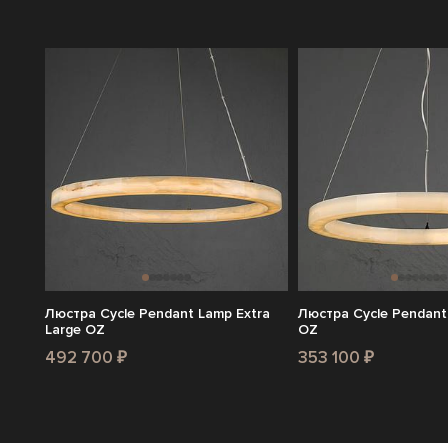
Люстра Cycle Pendant Lamp Extra
Люстра Cycle Pendant
Large OZ
OZ
492 700 ₽
353 100 ₽