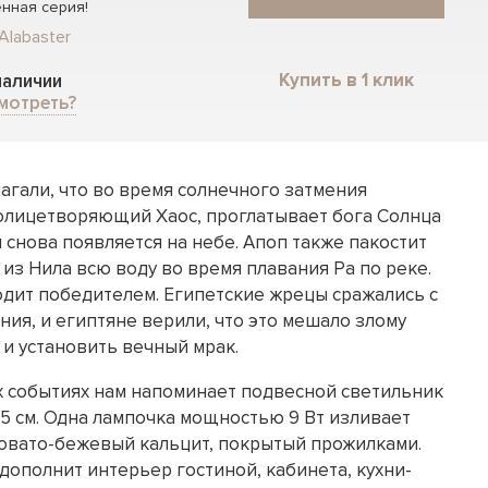
нная серия!
Alabaster
Купить в 1 клик
 наличии
мотреть?
агали, что во время солнечного затмения
олицетворяющий Хаос, проглатывает бога Солнца
и снова появляется на небе. Апоп также пакостит
из Нила всю воду во время плавания Ра по реке.
одит победителем. Египетские жрецы сражались с
ния, и египтяне верили, что это мешало злому
 и установить вечный мрак.
х событиях нам напоминает подвесной светильник
5 см. Одна лампочка мощностью 9 Вт изливает
товато-бежевый кальцит, покрытый прожилками.
дополнит интерьер гостиной, кабинета, кухни-