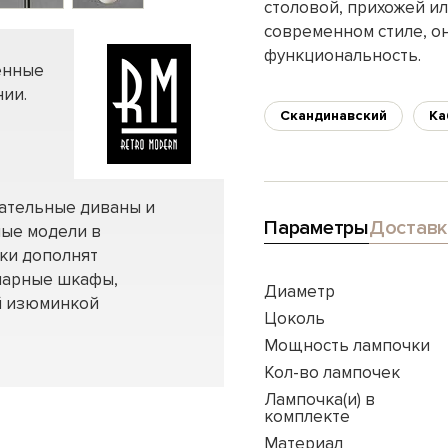
столовой, прихожей и
современном стиле, он
функциональность.
енные
ии.
Скандинавский
Ка
вательные диваны и
Параметры
Доставк
ные модели в
нки дополнят
нарные шкафы,
Диаметр
ей изюминкой
Цоколь
Мощность лампочки
Кол-во лампочек
Лампочка(и) в
комплекте
Материал