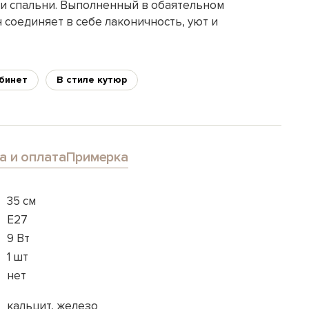
ли спальни. Выполненный в обаятельном
 соединяет в себе лаконичность, уют и
бинет
В стиле кутюр
а и оплата
Примерка
35 см
E27
9 Вт
1 шт
нет
кальцит, железо