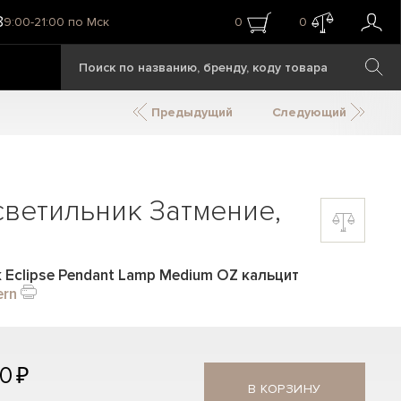
8
9:00-21:00 по Мск
0
0
Предыдущий
Следующий
ветильник Затмение,
 Eclipse Pendant Lamp Medium OZ кальцит
ern
0 ₽
В КОРЗИНУ