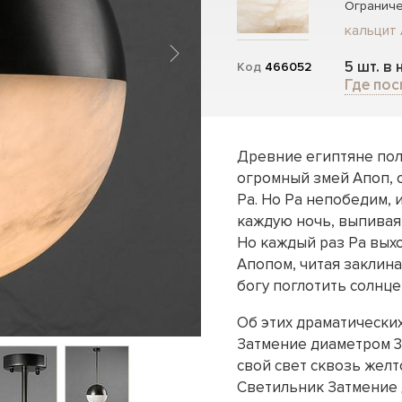
Ограниче
кальцит 
5 шт. в
Код
466052
Где пос
Древние египтяне пол
огромный змей Апоп, 
Ра. Но Ра непобедим, 
каждую ночь, выпивая 
Но каждый раз Ра вых
Апопом, читая заклина
богу поглотить солнце
Об этих драматически
Затмение диаметром 3
свой свет сквозь жел
Светильник Затмение 