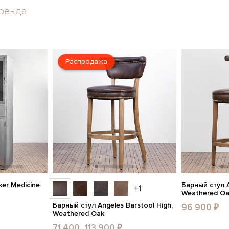
ренда
Распродажа
er Medicine
Барный стул A
+1
Weathered O
Барный стул Angeles Barstool High,
96 900 ₽
Weathered Oak
71 400...113 900 ₽