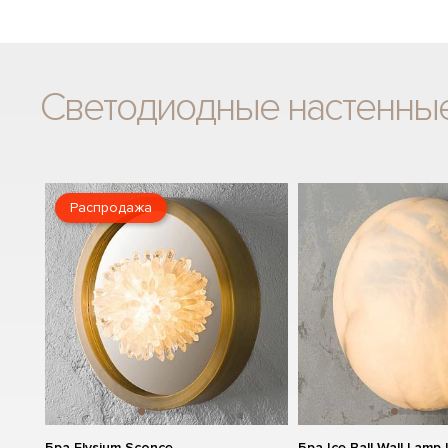
Светодиодные настенны
Распродажа
Бра Elysium Sconce
Бра Ice Ball Wall Lamp