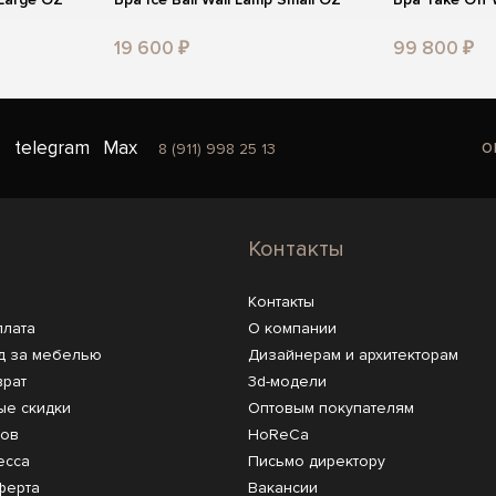
19 600 ₽
99 800 ₽
o
telegram
Max
8 (911) 998 25 13
Контакты
Контакты
плата
О компании
д за мебелью
Дизайнерам и архитекторам
врат
3d-модели
ые скидки
Оптовым покупателям
ров
HoReCa
есса
Письмо директору
ферта
Вакансии