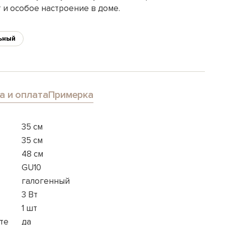
 и особое настроение в доме.
ьный
а и оплата
Примерка
35 см
35 см
48 см
GU10
галогенный
3 Вт
1 шт
те
да