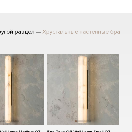
ругой раздел —
Хрустальные настенные бра
 Wall Lamp Medium OZ
Бра Take Off Wall Lamp Small OZ