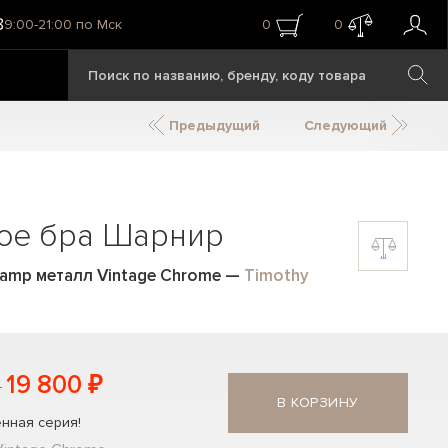
8
9:00-21:00 по Мск
0
0
Предыдущий
Следующий
ое бра Шарнир
 Lamp металл Vintage Chrome
—
Timothy
19 800 ₽
В КОРЗИНУ
нная серия!