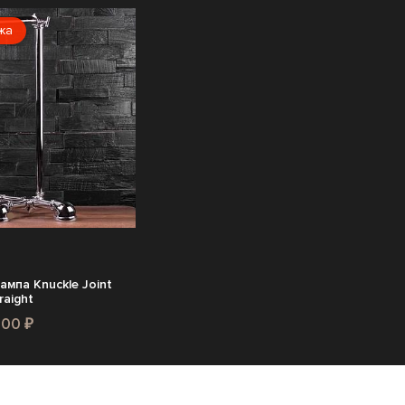
жа
ампа Knuckle Joint
raight
500 ₽