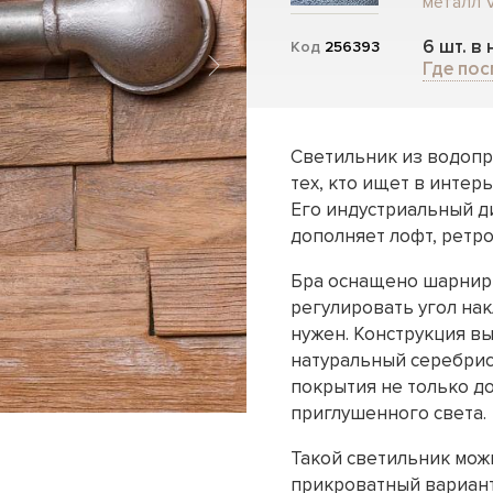
металл 
6 шт. в
Код
256393
Где пос
Светильник из водопр
тех, кто ищет в интер
Его индустриальный д
дополняет лофт, ретр
Бра оснащено шарнир
регулировать угол нак
нужен. Конструкция вы
натуральный серебрис
покрытия не только д
приглушенного света.
Такой светильник мож
прикроватный вариант