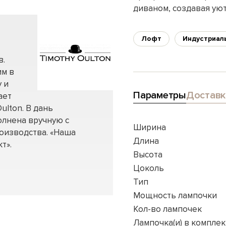
диваном, создавая уют
Лофт
Индустриал
в.
им в
 и
Параметры
Доставк
ает
ulton. В дань
олнена вручную с
Ширина
оизводства. «Наша
Длина
т».
Высота
Цоколь
Тип
Мощность лампочки
Кол-во лампочек
Лампочка(и) в комплек