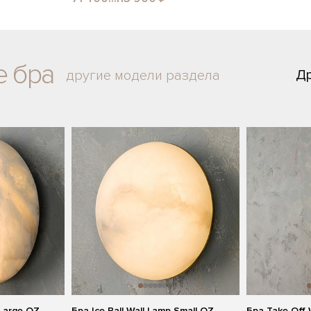
е бра
Д
другие модели раздела
 Large OZ
Бра Ice Ball Wall Lamp Small OZ
Бра Take Off