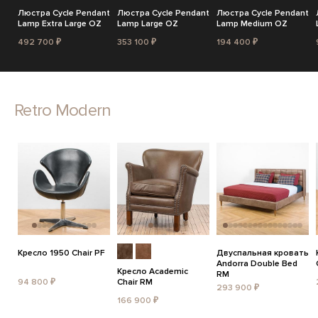
Люстра Cycle Pendant
Люстра Cycle Pendant
Люстра Cycle Pendant
Lamp Extra Large OZ
Lamp Large OZ
Lamp Medium OZ
492 700 ₽
353 100 ₽
194 400 ₽
Retro Modern
Кресло 1950 Chair PF
Двуспальная кровать
Andorra Double Bed
Кресло Academic
RM
94 800 ₽
Chair RM
293 900 ₽
166 900 ₽