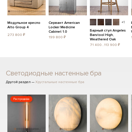
+1
Модульное кресло
Сервант American
Alto Group 4
Locker Medicine
Барный стул Angeles
Cabinet 1.0
273 800 ₽
Barstool High,
199 800 ₽
Weathered Oak
71 400...113 900 ₽
Светодиодные настенные бра
Другой раздел —
Хрустальные настенные бра
Распродажа