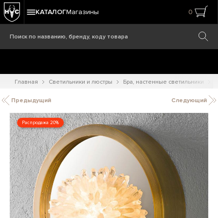
КАТАЛОГ
Магазины
0
Главная
Светильники и люстры
Бра, настенные светильники
С
Предыдущий
Следующий
Распродажа 20%