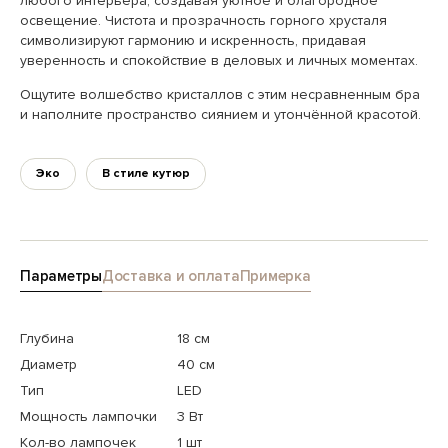
любого интерьера, создавая уютное и благородное
освещение. Чистота и прозрачность горного хрусталя
символизируют гармонию и искренность, придавая
уверенность и спокойствие в деловых и личных моментах.
Ощутите волшебство кристаллов с этим несравненным бра
и наполните пространство сиянием и утончённой красотой.
Эко
В стиле кутюр
Параметры
Доставка и оплата
Примерка
Глубина
18 см
Диаметр
40 см
Тип
LED
Мощность лампочки
3 Вт
Кол-во лампочек
1 шт