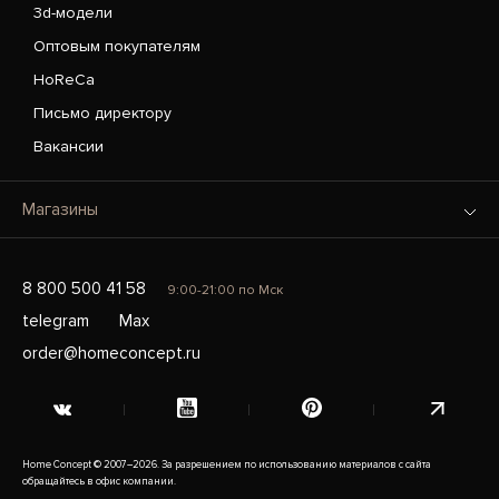
3d-модели
Оптовым покупателям
HoReCa
Письмо директору
Вакансии
Магазины
8 800 500 41 58
9:00-21:00 по Мск
telegram
Max
order@homeconcept.ru
Home Concept © 2007–2026. За разрешением по использованию материалов с сайта
обращайтесь в офис компании.