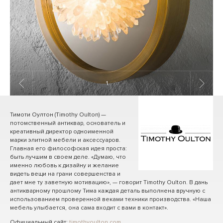
1
/ 8
Тимоти Оултон (Timothy Oulton) —
потомственный антиквар, основатель и
креативный директор одноименной
марки элитной мебели и аксессуаров.
Главная его философская идея проста:
быть лучшим в своем деле. «Думаю, что
именно любовь к дизайну и желание
видеть вещи на грани совершенства и
дает мне ту заветную мотивацию», — говорит Timothy Oulton. В дань
антикварному прошлому Тима каждая деталь выполнена вручную с
использованием проверенной веками техники производства. «Наша
мебель улыбается, она сама входит с вами в контакт».
Официальный сайт:
timothyoulton.com