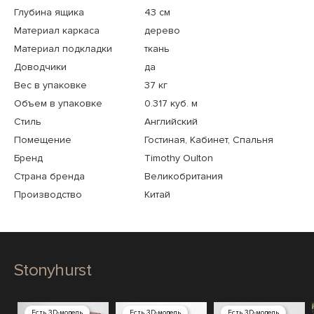
Глубина ящика
43 см
Материал каркаса
дерево
Материал подкладки
ткань
Доводчики
да
Вес в упаковке
37 кг
Объем в упаковке
0.317 куб. м
Стиль
Английский
Помещение
Гостиная, Кабинет, Спальня
Бренд
Timothy Oulton
Страна бренда
Великобритания
Производство
Китай
Stonyhurst
Есть 3D-модель
Есть 3D-модель
Есть 3D-модель