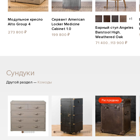
+1
Модульное кресло
Сервант American
Alto Group 4
Locker Medicine
Барный стул Angeles
Cabinet 1.0
273 800 ₽
Barstool High,
199 800 ₽
Weathered Oak
71 400...113 900 ₽
Сундуки
Другой раздел —
Комоды
Распродажа