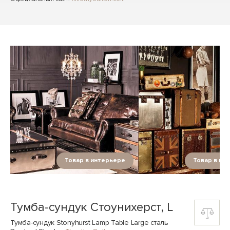
Товар в интерьере
Товар в ин
Тумба-сундук Стоунихерст, L
Тумба-сундук Stonyhurst Lamp Table Large сталь