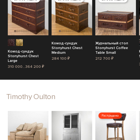
Комод-сундук
Журнальный стол
Stonyhurst Chest
Stonyhurst Coffee
Комод-сундук
Medium
Table Small
Stonyhurst Chest
284 100 ₽
212 700 ₽
Large
310 000...364 200 ₽
Timothy Oulton
Распродажа