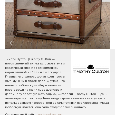
1
/ 14
Тимоти Оултон (Timothy Oulton) —
потомственный антиквар, основатель и
креативный директор одноименной
марки элитной мебели и аксессуаров.
Главная его философская идея проста:
быть лучшим в своем деле. «Думаю, что
именно любовь к дизайну и желание
видеть вещи на грани совершенства и
дает мне ту заветную мотивацию», — говорит Timothy Oulton. В дань
антикварному прошлому Тима каждая деталь выполнена вручную с
использованием проверенной веками техники производства. «Наша
мебель улыбается, она сама входит с вами в контакт».
Официальный сайт:
timothyoulton.com