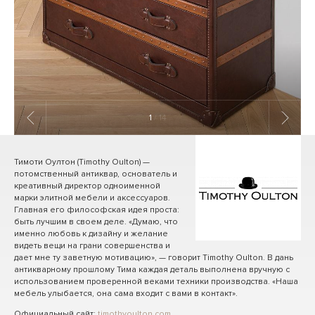
1
/ 14
Тимоти Оултон (Timothy Oulton) —
потомственный антиквар, основатель и
креативный директор одноименной
марки элитной мебели и аксессуаров.
Главная его философская идея проста:
быть лучшим в своем деле. «Думаю, что
именно любовь к дизайну и желание
видеть вещи на грани совершенства и
дает мне ту заветную мотивацию», — говорит Timothy Oulton. В дань
антикварному прошлому Тима каждая деталь выполнена вручную с
использованием проверенной веками техники производства. «Наша
мебель улыбается, она сама входит с вами в контакт».
Официальный сайт:
timothyoulton.com