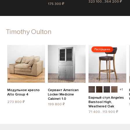
323 100...364 200 ₽
175 300 ₽
Timothy Oulton
Распродажа
+1
Модульное кресло
Сервант American
Alto Group 4
Locker Medicine
Барный стул Angeles
Cabinet 1.0
273 800 ₽
Barstool High,
199 800 ₽
Weathered Oak
71 400...113 900 ₽