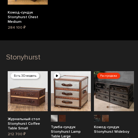
Комод-сундук
Stonyhurst Chest
Medium
284 100 ₽
Stonyhurst
Есть 3D-модель
Распродажа
Журнальный стол
Stonyhurst Coffee
Тумба-сундук
Комод-сундук
Table Small
Stonyhurst Lamp
Stonyhurst Wideboy
212 700 ₽
Table Large