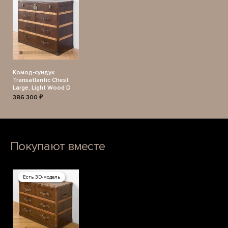
Комод-сундук
Transatlantic Chest
Large, Light Wood D
386 300 ₽
Покупают вместе
Есть 3D-модель