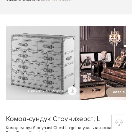
Скачать 3D-модель
Товар в ин
Комод-сундук Стоунихерст, L
Комод-сундук Stonyhurst Chest Large натуральная кожа