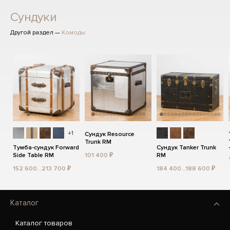
Сундуки
Другой раздел —
Комоды
+1
Сундук Resource
Trunk RM
Тумба-сундук Forward
Сундук Tanker Trunk
Side Table RM
101 400 ₽
RM
152 600...213 700 ₽
184 400...188 600 ₽
Каталог
Каталог товаров