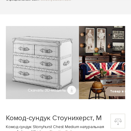
Скачать 3D-модель
Товар в ин
Комод-сундук Стоунихерст, M
Комод-сундук Stonyhurst Chest Medium натуральная