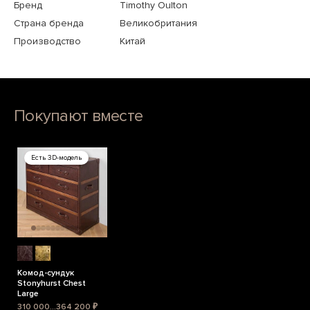
Бренд
Timothy Oulton
Страна бренда
Великобритания
Производство
Китай
Покупают вместе
Есть 3D-модель
Комод-сундук
Stonyhurst Chest
Large
310 000...364 200 ₽