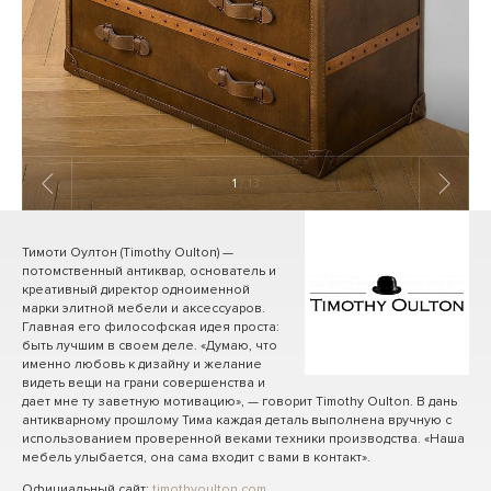
1
/ 13
Тимоти Оултон (Timothy Oulton) —
потомственный антиквар, основатель и
креативный директор одноименной
марки элитной мебели и аксессуаров.
Главная его философская идея проста:
быть лучшим в своем деле. «Думаю, что
именно любовь к дизайну и желание
видеть вещи на грани совершенства и
дает мне ту заветную мотивацию», — говорит Timothy Oulton. В дань
антикварному прошлому Тима каждая деталь выполнена вручную с
использованием проверенной веками техники производства. «Наша
мебель улыбается, она сама входит с вами в контакт».
Официальный сайт:
timothyoulton.com