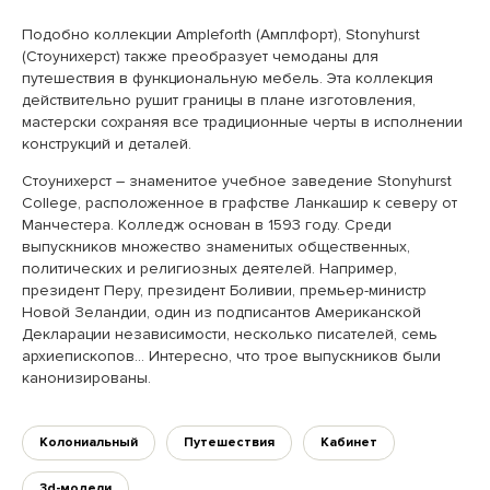
Подобно коллекции Ampleforth (Амплфорт), Stonyhurst
(Стоунихерст) также преобразует чемоданы для
путешествия в функциональную мебель. Эта коллекция
действительно рушит границы в плане изготовления,
мастерски сохраняя все традиционные черты в исполнении
конструкций и деталей.
Стоунихерст – знаменитое учебное заведение Stonyhurst
College, расположенное в графстве Ланкашир к северу от
Манчестера. Колледж основан в 1593 году. Среди
выпускников множество знаменитых общественных,
политических и религиозных деятелей. Например,
президент Перу, президент Боливии, премьер-министр
Новой Зеландии, один из подписантов Американской
Декларации независимости, несколько писателей, семь
архиепископов… Интересно, что трое выпускников были
канонизированы.
Колониальный
Путешествия
Кабинет
3d-модели