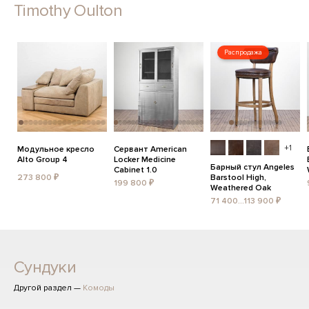
Timothy Oulton
Распродажа
+1
Модульное кресло
Сервант American
Alto Group 4
Locker Medicine
Барный стул Angeles
Cabinet 1.0
273 800 ₽
Barstool High,
199 800 ₽
Weathered Oak
71 400...113 900 ₽
Сундуки
Другой раздел —
Комоды