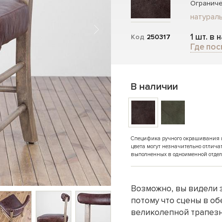
Ограниче
натураль
1 шт. в 
Код
250317
Где пос
В наличии
Специфика ручного окрашивания и 
цвета могут незначительно отлича
выполненных в одноименной отдел
Возможно, вы видели э
потому что сцены в об
великолепной трапезн