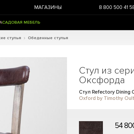
МАГАЗИНЫ
8 800 500 41 5
А
САДОВАЯ МЕБЕЛЬ
ие стулья
Обеденные стулья
Стул из сер
Оксфорда
Стул Refectory Dining 
Oxford by Timothy Oul
54 80