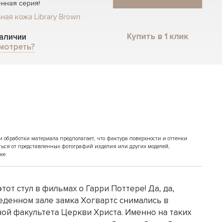
нная серия!
ная кожа Library Brown
Купить в 1 клик
наличии
мотреть?
обработки материала предполагает, что фактура поверхности и оттенки
ться от представленных фотографий изделия или других моделей,
ке.
тот стул в фильмах о Гарри Поттере! Да, да,
еденном зале замка Хогвартс снимались в
ой факультета Церкви Христа. Именно на таких