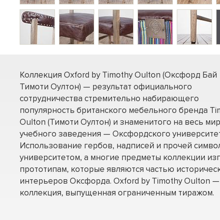
Коллекция Oxford by Timothy Oulton (Оксфорд Бай
Тимоти Оултон) — результат официального
сотрудничества стремительно набирающего
популярность британского мебельного бренда Ti
Oulton (Тимоти Оултон) и знаменитого на весь ми
учебного заведения — Оксфордского университет
Использование гербов, надписей и прочей символ
университетом, а многие предметы коллекции из
прототипам, которые являются частью историчес
интерьеров Оксфорда. Oxford by Timothy Oulton —
коллекция, выпущенная ограниченным тиражом.