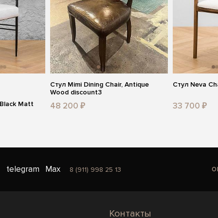
Стул Mimi Dining Chair, Antique
Стул Neva Ch
Wood discount3
 Black Matt
48 200 ₽
33 700 ₽
o
telegram
Max
8 (911) 998 25 13
Контакты