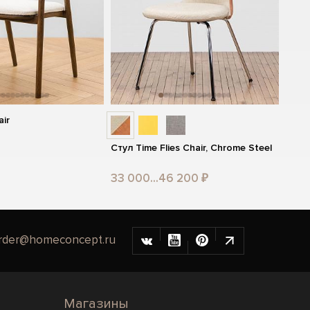
air
Стул Time Flies Chair, Chrome Steel
33 000...46 200 ₽
rder@homeconcept.ru
Магазины