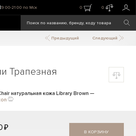
8
9:00-21:00 по Мск
0
0
Предыдущий
Следующий
ии Трапезная
Chair натуральная кожа Library Brown
—
ton
0 ₽
В КОРЗИНУ