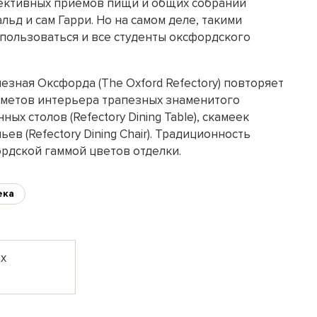
лективных приемов пищи и общих собраний
льд и сам Гарри. Но на самом деле, такими
пользоваться и все студенты оксфордского
зная Оксфорда (The Oxford Refectory) повторяет
метов интерьера трапезных знаменитого
ых столов (Refectory Dining Table), скамеек
льев (Refectory Dining Chair). Традиционность
рдской гаммой цветов отделки.
ека
ах