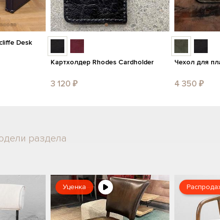
liffe Desk
Картхолдер Rhodes Cardholder
Чехол для пл
3 120 ₽
4 350 ₽
одели раздела
Уценка
Распрода