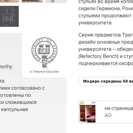
стульях во время кол
сидели Гермиона, Рона
стульями продолжают 
университета.
Серия предметов Трапе
дизайн основных пред
университета – обеденн
(Refectory Bench) и сту
подчеркивается оксфо
mothy
р
а.
Модерн середины XX в
ики согласовано с
готовлены по
ки сложившихся
на страниц
 капсульная
AD