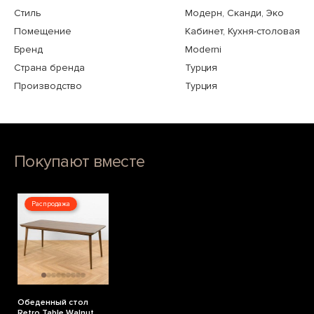
Стиль
Модерн, Сканди, Эко
Помещение
Кабинет, Кухня-столовая
Бренд
Moderni
Страна бренда
Турция
Производство
Турция
Покупают вместе
Распродажа
Обеденный стол
Retro Table Walnut