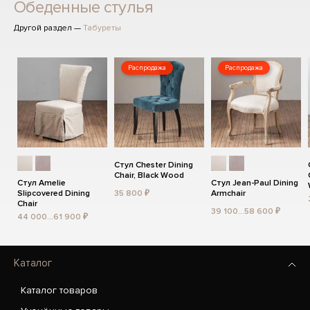
Обеденные стулья
Другой раздел —
Табуреты
Распродажа
Распродажа
Стул Chester Dining
Chair, Black Wood
Стул Amelie
Стул Jean-Paul Dining
Slipcovered Dining
35 800 ₽
Armchair
Chair
39 100...58 600 ₽
44 000...61 900 ₽
Каталог
Каталог товаров