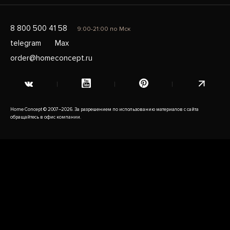
8 800 500 41 58
9:00-21:00 по Мск
telegram
Max
order@homeconcept.ru
Home Concept © 2007–2026. За разрешением по использованию материалов с сайта
обращайтесь в офис компании.