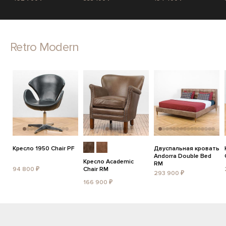
Retro Modern
Кресло 1950 Chair PF
Двуспальная кровать
Andorra Double Bed
Кресло Academic
RM
94 800 ₽
Chair RM
293 900 ₽
166 900 ₽