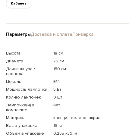
Кабинет
Параметры
Доставка и оплата
Примерка
Высота
18 см
Диаметр
75 см
Длина шнура /
150 см
провода
Цоколь
E14
Мощность лампочки
5 Вт
Кол-во лампочек
9 шт
Лампочка(и) в
нет
комплекте
Материал
кальцит, железо, акрил
Вес в упаковке
19 кг
Объем в упаковке
0.255 куб. м