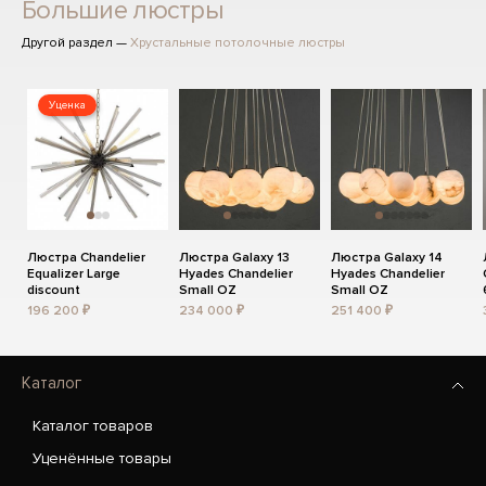
Большие люстры
Другой раздел —
Хрустальные потолочные люстры
Уценка
Люстра Chandelier
Люстра Galaxy 13
Люстра Galaxy 14
Equalizer Large
Hyades Chandelier
Hyades Chandelier
discount
Small OZ
Small OZ
196 200 ₽
234 000 ₽
251 400 ₽
Каталог
Каталог товаров
Уценённые товары