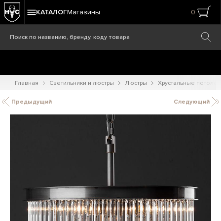
КАТАЛОГ
Магазины
0
Главная
Светильники и люстры
Люстры
Хрустальные потоло
Предыдущий
Следующий