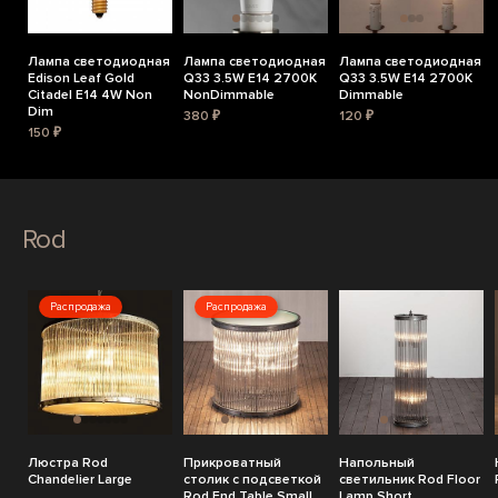
Лампа светодиодная
Лампа светодиодная
Лампа светодиодная
Edison Leaf Gold
Q33 3.5W E14 2700K
Q33 3.5W E14 2700K
Citadel E14 4W Non
NonDimmable
Dimmable
Dim
380 ₽
120 ₽
150 ₽
Rod
Распродажа
Распродажа
Люстра Rod
Прикроватный
Напольный
Chandelier Large
столик с подсветкой
светильник Rod Floor
Rod End Table Small
Lamp Short