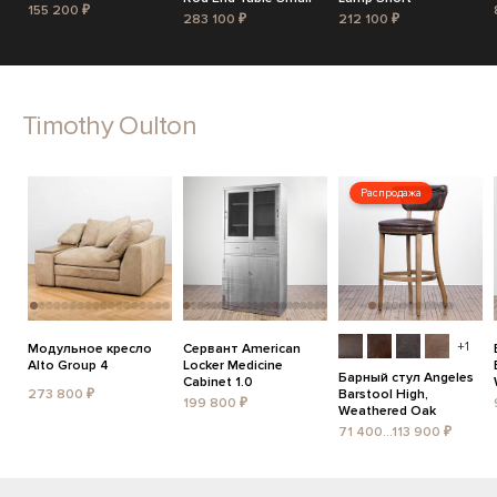
155 200 ₽
283 100 ₽
212 100 ₽
Timothy Oulton
Распродажа
+1
Модульное кресло
Сервант American
Alto Group 4
Locker Medicine
Барный стул Angeles
Cabinet 1.0
273 800 ₽
Barstool High,
199 800 ₽
Weathered Oak
71 400...113 900 ₽