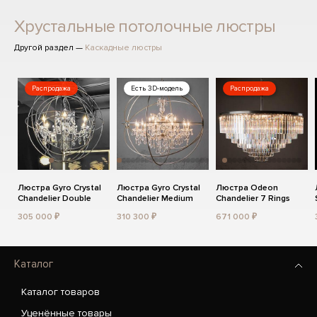
Хрустальные потолочные люстры
Другой раздел —
Каскадные люстры
Распродажа
Есть 3D-модель
Распродажа
Люстра Gyro Crystal
Люстра Gyro Crystal
Люстра Odeon
Chandelier Double
Chandelier Medium
Chandelier 7 Rings
305 000 ₽
310 300 ₽
671 000 ₽
Каталог
Каталог товаров
Уценённые товары