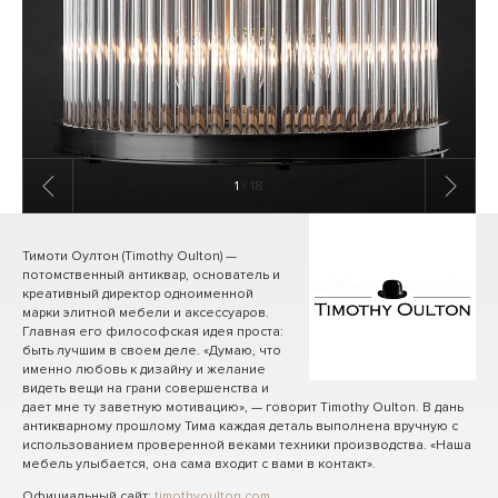
1
/ 18
Тимоти Оултон (Timothy Oulton) —
потомственный антиквар, основатель и
креативный директор одноименной
марки элитной мебели и аксессуаров.
Главная его философская идея проста:
быть лучшим в своем деле. «Думаю, что
именно любовь к дизайну и желание
видеть вещи на грани совершенства и
дает мне ту заветную мотивацию», — говорит Timothy Oulton. В дань
антикварному прошлому Тима каждая деталь выполнена вручную с
использованием проверенной веками техники производства. «Наша
мебель улыбается, она сама входит с вами в контакт».
Официальный сайт:
timothyoulton.com