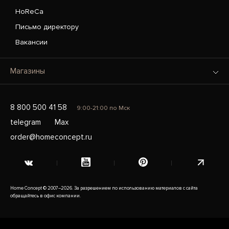
HoReCa
Письмо директору
Вакансии
Магазины
8 800 500 41 58
9:00-21:00 по Мск
telegram
Max
order@homeconcept.ru
Home Concept © 2007–2026. За разрешением по использованию материалов с сайта
обращайтесь в офис компании.