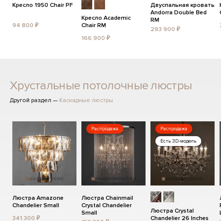
Кресло 1950 Chair PF
Двуспальная кровать
Andorra Double Bed
Кресло Academic
RM
94 800 ₽
Chair RM
293 900 ₽
166 900 ₽
Хрустальные потолочные люстры
Другой раздел —
Каскадные люстры
Распродажа
Распродажа
Есть 3D-модель
Люстра Amazone
Люстра Chainmail
Chandelier Small
Crystal Chandelier
Люстра Crystal
Small
341 300 ₽
Chandelier 26 Inches