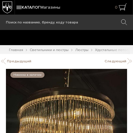
КАТАЛОГ
Магазины
0
Главная
Светильники и люстры
Люстры
Хрустальные потоло
Предыдущий
Следующий
Новинка в наличии