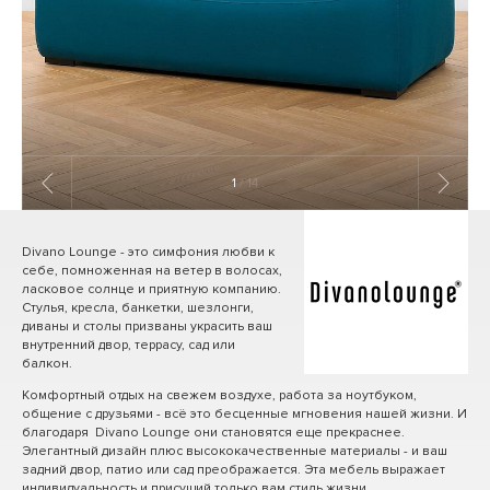
1
/ 14
Divano Lounge - это симфония любви к
себе, помноженная на ветер в волосах,
ласковое солнце и приятную компанию.
Стулья, кресла, банкетки, шезлонги,
диваны и столы призваны украсить ваш
внутренний двор, террасу, сад или
балкон.
Комфортный отдых на свежем воздухе, работа за ноутбуком,
общение с друзьями - всё это бесценные мгновения нашей жизни. И
благодаря Divano Lounge они становятся еще прекраснее.
Элегантный дизайн плюс высококачественные материалы - и ваш
задний двор, патио или сад преображается. Эта мебель выражает
индивидуальность и присущий только вам стиль жизни.