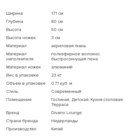
Ширина
171 см
Глубина
80 см
Высота
50 см
Высота ножек
3 см
Материал
акриловая ткань
Материал
полиэфирное волокно,
наполнителя
быстросохнущая пена
Материал ножек
алюминий
Вес в упаковке
23 кг
Объем в упаковке
0.71 куб. м
Стиль
Современный
Помещение
Гостиная, Детская, Кухня-столовая,
Терраса
Бренд
Divano Lounge
Страна бренда
Нидерланды
Производство
Китай