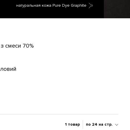
натуральная кожа Pure Dye Graphite
из смеси 70%
словий
1 товар
по 24 на стр.