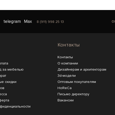
o
telegram
Max
8 (911) 998 25 13
Контакты
Контакты
плата
О компании
д за мебелью
Дизайнерам и архитекторам
врат
3d-модели
ые скидки
Оптовым покупателям
ров
HoReCa
есса
Письмо директору
ферта
Вакансии
нфиденциальности