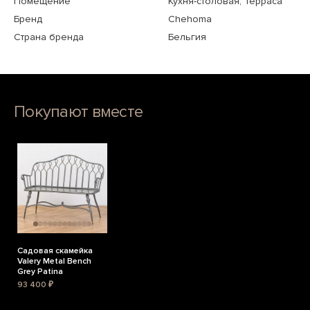
Помещение
Кухня-столовая, Терраса
Бренд
Chehoma
Страна бренда
Бельгия
Покупают вместе
Садовая скамейка
Valery Metal Bench
Grey Patina
93 400 ₽