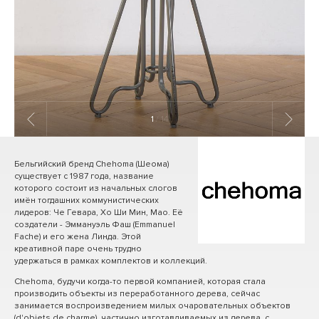
1
/ 14
Бельгийский бренд Chehoma (Шеома)
существует с 1987 года, название
которого состоит из начальных слогов
имён тогдашних коммунистических
лидеров: Че Гевара, Хо Ши Мин, Мао. Её
создатели - Эммануэль Фаш (Emmanuel
Fache) и его жена Линда. Этой
креативной паре очень трудно
удержаться в рамках комплектов и коллекций.
Chehoma, будучи когда-то первой компанией, которая стала
производить объекты из переработанного дерева, сейчас
занимается воспроизведением милых очаровательных объектов
(d'objets de charme), частично изготавливаемых из дерева, с