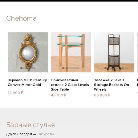
Chehoma
Зеркало 18Th Century
Прикроватный
Тележка 2 Levels
Convex Mirror Gold
столик 2 Glass Levels
Storage Baskets On
Side Table
Wheels
14 400 ₽
46 100 ₽
60 900 ₽
Барные стулья
Другой раздел —
Табуреты