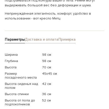
подстраиваться под контуры вашего тела. Ремни могут
выдерживать большой вес без деформации и шума.
Непринуждённая элегантность, комфорт, удобство в
использовании - вот кресло Метц.
Параметры
Доставка и оплата
Примерка
Ширина
98 см
Глубина
98 см
Высота
70 см
Размер
45x45 см
посадочного места
Высота сиденья над
42 см
полом
Высота спинки
36 см
Высота от пола до
52 см
подлокотников