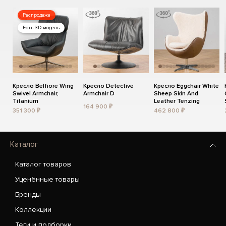
Распродажа
Есть 3D-модель
Кресло Belfiore Wing
Кресло Detective
Кресло Eggchair White
Swivel Armchair,
Armchair D
Sheep Skin And
Titanium
Leather Tenzing
164 900 ₽
351 300 ₽
462 800 ₽
Каталог
Каталог товаров
Уценённые товары
Бренды
Коллекции
Теги и подборки