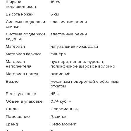
Ширина
16 см
подлокотников
Высота ножек
5 см
Система поддержки
эластичные ремни
спинки
Система поддержки
эластичные ремни
сиденья
Материал
натуральная кожа, холст
Материал каркаса
фанера
Материал
пух-перо, пенополиуретан,
наполнителя
полиэфирное шаровое волокно
Материал ножек
алюминий
Важно
механизм поворотный с обратным
откатом
Вес в упаковке
45 кг
Объем в упаковке
0.74 куб. м
Стиль
Современный
Помещение
Гостиная
Бренд
Retro Modern