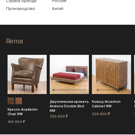
Страна бренда
Россия
Производство
Китай
Rema
Двуспальная кровать
Комод Arcachon
Andorra Double Bed
Cabinet RM
Кресло Academic
RM
Chair RM
239 800 ₽
293 900 ₽
166 900 ₽