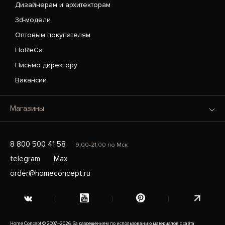
Дизайнерам и архитекторам
3d-модели
Оптовым покупателям
HoReCa
Письмо директору
Вакансии
Магазины
8 800 500 41 58
9:00-21:00 по Мск
telegram
Max
order@homeconcept.ru
Home Concept © 2007–2026. За разрешением по использованию материалов с сайта