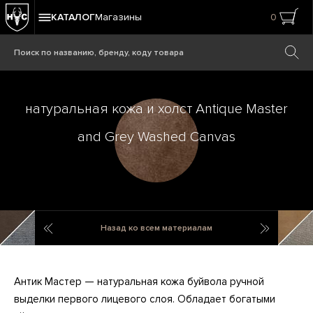
КАТАЛОГ
Магазины
0
натуральная кожа и холст Antique Master
and Grey Washed Canvas
натуральная кожа и холст Sand Master and Grey Washe
натураль
Назад ко всем материалам
Антик Мастер — натуральная кожа буйвола ручной
выделки первого лицевого слоя. Обладает богатыми