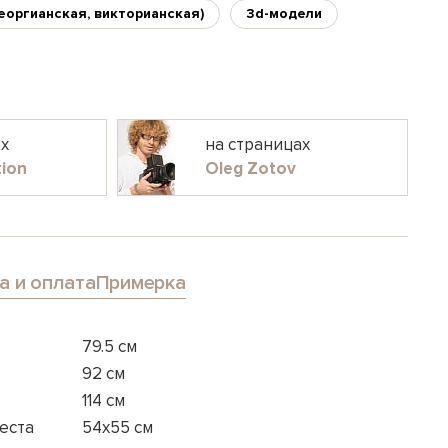
еоргианская, викторианская)
3d-модели
ах
на страницах
tion
Oleg Zotov
а и оплата
Примерка
79.5 см
92 см
114 см
еста
54x55 см