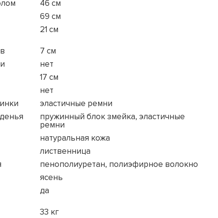
олом
46 см
69 см
21 см
ов
7 см
ки
нет
17 см
нет
пинки
эластичные ремни
иденья
пружинный блок змейка, эластичные
ремни
натуральная кожа
лиственница
я
пенополиуретан, полиэфирное волокно
ясень
да
33 кг