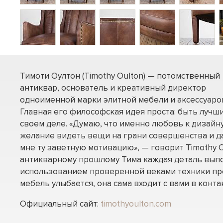
Тимоти Оултон (Timothy Oulton) — потомственный
антиквар, основатель и креативный директор
одноименной марки элитной мебели и аксессуаро
Главная его философская идея проста: быть лучш
своем деле. «Думаю, что именно любовь к дизайну
желание видеть вещи на грани совершенства и д
мне ту заветную мотивацию», — говорит Timothy O
антикварному прошлому Тима каждая деталь вып
использованием проверенной веками техники пр
мебель улыбается, она сама входит с вами в контак
Официальный сайт:
timothyoulton.com