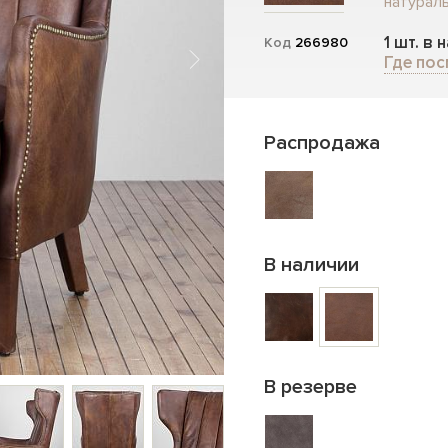
натураль
1 шт. в 
Код
266980
Где пос
Распродажа
В наличии
В резерве