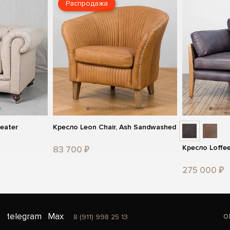
Распродажа
eater
Кресло Leon Chair, Ash Sandwashed
Кресло Loffee
83 700 ₽
275 000 ₽
o
telegram
Max
8 (911) 998 25 13