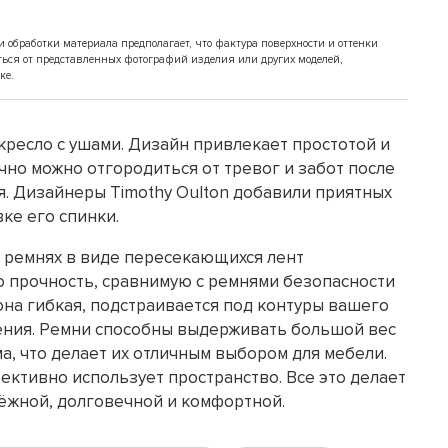
обработки материала предполагает, что фактура поверхности и оттенки
ться от представленных фотографий изделия или других моделей,
ке.
кресло с ушами. Дизайн привлекает простотой и
чно можно отгородиться от тревог и забот после
я. Дизайнеры Timothy Oulton добавили приятных
ке его спинки.
 ремнях в виде пересекающихся лент
 прочность, сравнимую с ремнями безопасности
она гибкая, подстраивается под контуры вашего
дения. Ремни способны выдерживать большой вес
а, что делает их отличным выбором для мебели.
ективно использует пространство. Все это делает
дёжной, долговечной и комфортной.