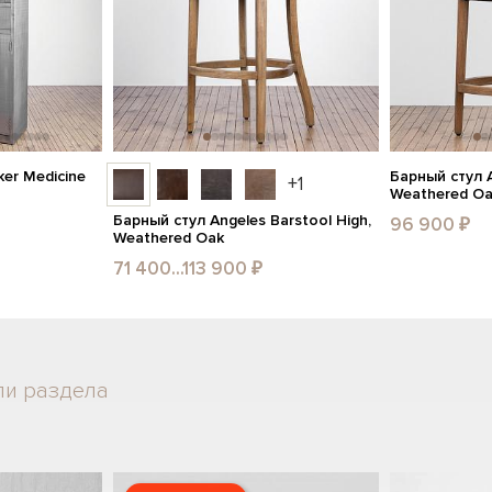
er Medicine
Барный стул A
+1
Weathered O
Барный стул Angeles Barstool High,
96 900 ₽
Weathered Oak
71 400...113 900 ₽
ли раздела