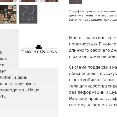
Специфика ручного окрашивания и 
цвета могут незначительно отлича
выполненных в одноименной отдел
Manor – классическое 
понятностью. В нем то
длинного рабочего дн
в.
нюансов кожаной обив
им в
 и
Система поддержки на
ает
обеспечивает высокую
ulton. В дань
в автомобилях. Также 
олнена вручную с
тела для удобства си
оизводства. «Наша
без деформации и шум
т».
Их узкий профиль эфф
систему на ремнях на