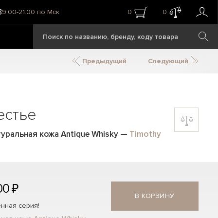
8
9:00-21:00 по Мск
0
0
Предыдущий
Следующий
естье
туральная кожа Antique Whisky
—
Timothy
00 ₽
В КОРЗИНУ
нная серия!