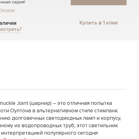
нная серия!
Chrome
Купить в 1 клик
наличии
мотреть?
uckle Joint (шарнир) – это отличная попытка
оти Оултона в альтернативном стиле стимпанк.
нию долговечных светодиодных ламп и корпусу,
ному из водопроводных труб, этот светильник
 интерпретацией популярного сегодня