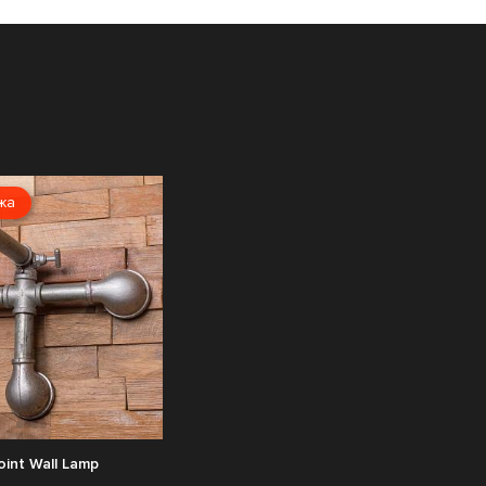
жа
oint Wall Lamp