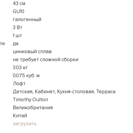
43 см
GU10
галогенный
3 Вт
1 шт
те
да
цинковый сплав
не требует сложной сборки
3.03 кг
0.075 куб. м
Лофт
Детская, Кабинет, Кухня-столовая, Терраса
Timothy Oulton
Великобритания
Китай
загрузить