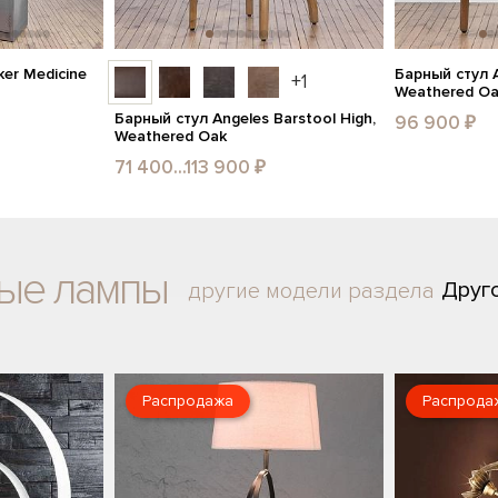
er Medicine
Барный стул A
+1
Weathered O
Барный стул Angeles Barstool High,
96 900 ₽
Weathered Oak
71 400...113 900 ₽
ные лампы
Друг
другие модели раздела
Распродажа
Распрода