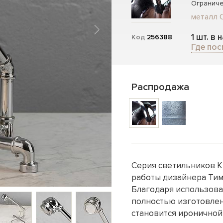
Ограниче
металл 
1 шт. в 
Код
256388
Где пос
Распродажа
Серия светильников Kn
работы дизайнера Тим
Благодаря использова
полностью изготовлен
становится ироничной