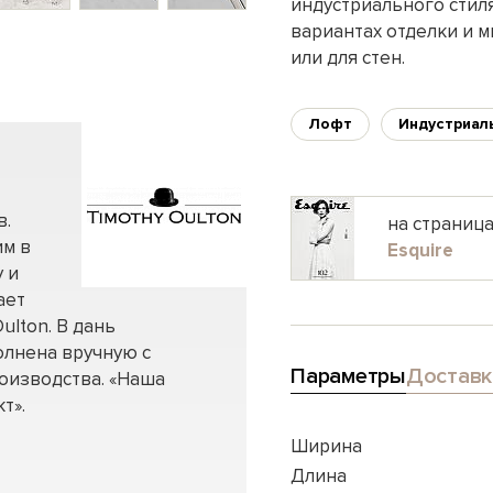
индустриального стиля
вариантах отделки и м
или для стен.
Лофт
Индустриал
в.
на страниц
им в
Esquire
 и
ает
ulton. В дань
олнена вручную с
Параметры
Доставк
оизводства. «Наша
т».
Ширина
Длина