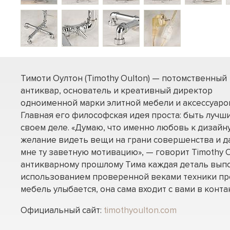
Тимоти Оултон (Timothy Oulton) — потомственный
антиквар, основатель и креативный директор
одноименной марки элитной мебели и аксессуаро
Главная его философская идея проста: быть лучш
своем деле. «Думаю, что именно любовь к дизайну
желание видеть вещи на грани совершенства и д
мне ту заветную мотивацию», — говорит Timothy O
антикварному прошлому Тима каждая деталь вып
использованием проверенной веками техники пр
мебель улыбается, она сама входит с вами в контак
Официальный сайт:
timothyoulton.com