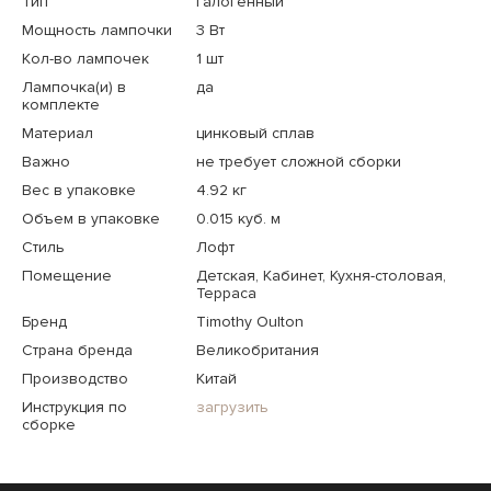
Тип
галогенный
Мощность лампочки
3 Вт
Кол-во лампочек
1 шт
Лампочка(и) в
да
комплекте
Материал
цинковый сплав
Важно
не требует сложной сборки
Вес в упаковке
4.92 кг
Объем в упаковке
0.015 куб. м
Стиль
Лофт
Помещение
Детская, Кабинет, Кухня-столовая,
Терраса
Бренд
Timothy Oulton
Страна бренда
Великобритания
Производство
Китай
Инструкция по
загрузить
сборке