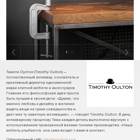
1
/ 10
Тимоти Оултон (Timothy Oulton) —
потомственный антиквар, основатель и
креативный директор одноименной
марки элитной мебели и аксессуаров.
Главная его философская идея проста:
быть лучшим в своем деле. «Думаю, что
именно любовь к дизайну и желание
видеть вещи на грани совершенства и
дает мне ту заветную мотивацию», — говорит Timothy Oulton. В дань
антикварному прошлому Тима каждая деталь выполнена вручную с
использованием проверенной веками техники производства. «Наша
мебель улыбается, она сама входит с вами в контакт».
Официальный сайт:
timothyoulton.com