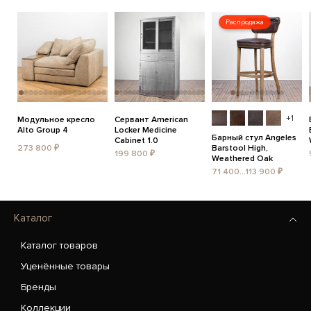
Распродажа
+1
Модульное кресло
Сервант American
Alto Group 4
Locker Medicine
Барный стул Angeles
Cabinet 1.0
273 800 ₽
Barstool High,
199 800 ₽
Weathered Oak
71 400...113 900 ₽
Каталог
Каталог товаров
Уценённые товары
Бренды
Коллекции