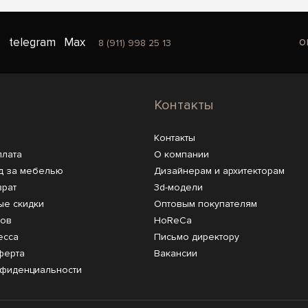
o
telegram
Max
8 (911) 998 25 13
Контакты
Контакты
плата
О компании
д за мебелью
Дизайнерам и архитекторам
врат
3d-модели
ые скидки
Оптовым покупателям
ров
HoReCa
есса
Письмо директору
ферта
Вакансии
нфиденциальности