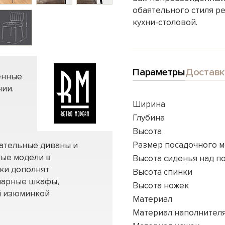
обаятельного стиля ре
кухни-столовой.
Параметры
Доставк
енные
ии.
Ширина
Глубина
Высота
Размер посадочного м
вательные диваны и
ные модели в
Высота сиденья над п
нки дополнят
Высота спинки
нарные шкафы,
Высота ножек
ей изюминкой
Материал
Материал наполнител