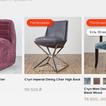
Распродажа
Распрода
Есть 3D-м
ater
Стул Imperial Dining Chair High Back
Стул Mimi Din
110 500 ₽
Black Wood
76 600...90