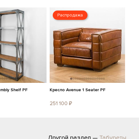
Распродажа
mbly Shelf PF
Кресло Avenue 1 Seater PF
251 100 ₽
Другой раздел —
Табуреты