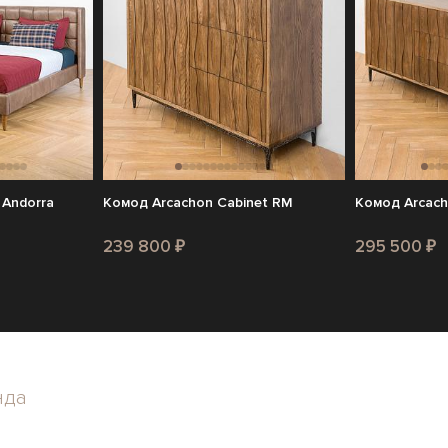
 Andorra
Комод Arcachon Cabinet RM
Комод Arcach
239 800 ₽
295 500 ₽
нда