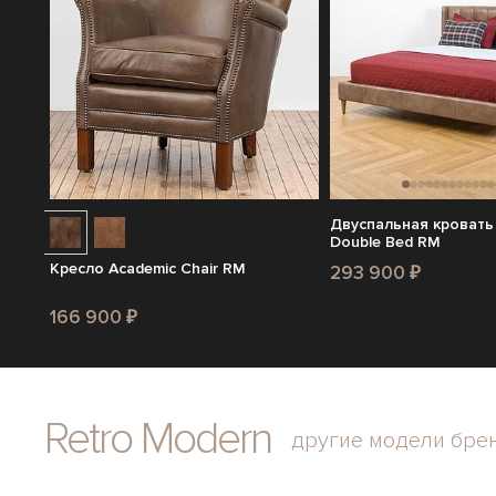
Двуспальная кровать
Double Bed RM
Кресло Academic Chair RM
293 900 ₽
166 900 ₽
Retro Modern
другие модели бре