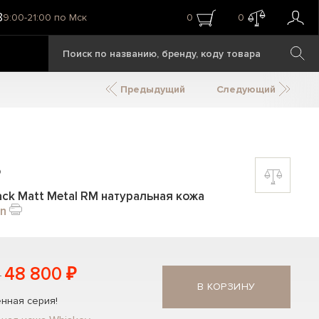
8
9:00-21:00 по Мск
0
0
Предыдущий
Следующий
ь
Black Matt Metal RM натуральная кожа
rn
48 800 ₽
В КОРЗИНУ
нная серия!