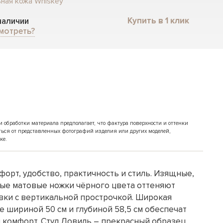
ная кожа Whiskey
Купить в 1 клик
 наличии
мотреть?
обработки материала предполагает, что фактура поверхности и оттенки
ться от представленных фотографий изделия или других моделей,
ке.
форт, удобство, практичность и стиль. Изящные,
ые матовые ножки чёрного цвета оттеняют
вки с вертикальной прострочкой. Широкая
е шириной 50 см и глубиной 58,5 см обеспечат
комфорт. Стул Довиль – прекрасный образец