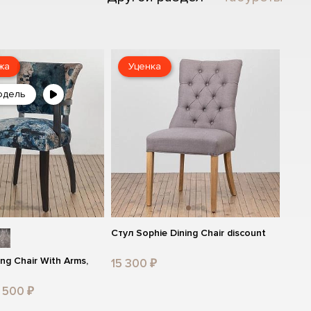
жа
Уценка
одель
Стул Sophie Dining Chair discount
ing Chair With Arms,
15 300 ₽
 500 ₽