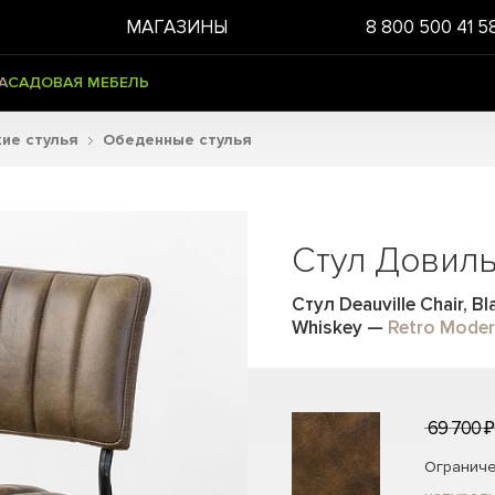
МАГАЗИНЫ
8 800 500 41 5
А
САДОВАЯ МЕБЕЛЬ
ие стулья
Обеденные стулья
Стул Довил
Стул Deauville Chair, 
Whiskey
—
Retro Mode
69 700 ₽
Ограниче