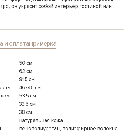
тро, он украсит собой интерьер гостиной или
а и оплата
Примерка
50 см
62 см
81.5 см
еста
46x46 см
олом
53.5 см
33.5 см
38 см
натуральная кожа
я
пенополиуретан, полиэфирное волокно