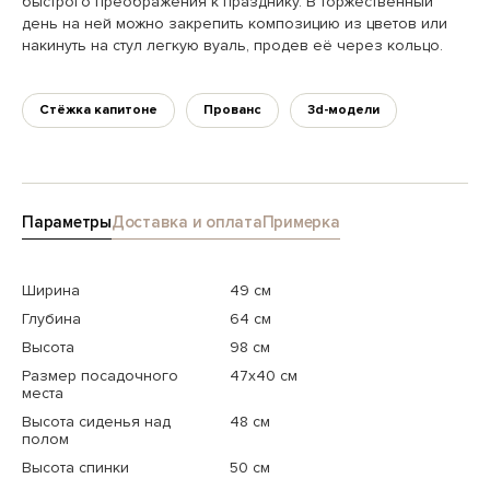
быстрого преображения к празднику. В торжественный
день на ней можно закрепить композицию из цветов или
накинуть на стул легкую вуаль, продев её через кольцо.
Стёжка капитоне
Прованс
3d-модели
Параметры
Доставка и оплата
Примерка
Ширина
49 см
Глубина
64 см
Высота
98 см
Размер посадочного
47x40 см
места
Высота сиденья над
48 см
полом
Высота спинки
50 см