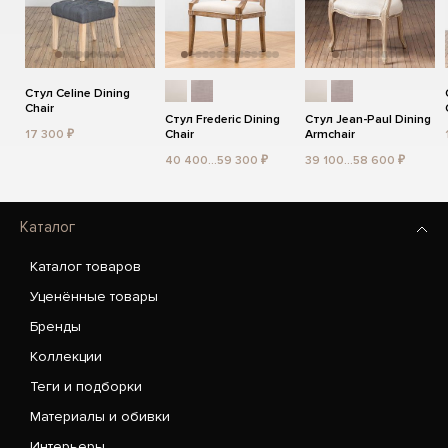
Стул Celine Dining
Chair
Стул Frederic Dining
Стул Jean-Paul Dining
17 300 ₽
Chair
Armchair
40 400...59 300 ₽
39 100...58 600 ₽
Каталог
Каталог товаров
Уценённые товары
Бренды
Коллекции
Теги и подборки
Материалы и обивки
Интерьеры