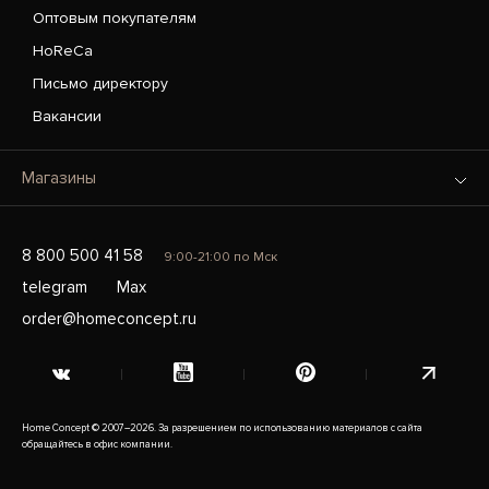
Оптовым покупателям
HoReCa
Письмо директору
Вакансии
Магазины
8 800 500 41 58
9:00-21:00 по Мск
telegram
Max
order@homeconcept.ru
Home Concept © 2007–2026. За разрешением по использованию материалов с сайта
обращайтесь в офис компании.