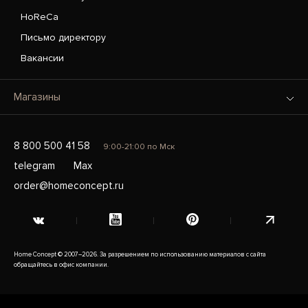
HoReCa
Письмо директору
Вакансии
Магазины
8 800 500 41 58
9:00-21:00 по Мск
telegram
Max
order@homeconcept.ru
Home Concept © 2007–2026. За разрешением по использованию материалов с сайта
обращайтесь в офис компании.