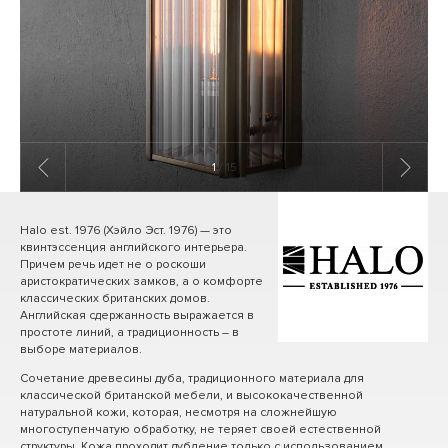
1
/ 15
Halo est. 1976 (Хэйло Эст. 1976) — это
квинтэссенция английского интерьера.
Причем речь идет не о роскоши
аристократических замков, а о комфорте
классических британских домов.
Английская сдержанность выражается в
простоте линий, а традиционность – в
выборе материалов.
Сочетание древесины дуба, традиционного материала для
классической британской мебели, и высококачественной
натуральной кожи, которая, несмотря на сложнейшую
многоступенчатую обработку, не теряет своей естественной
структуры. Кожа проходит дубление только с использованием