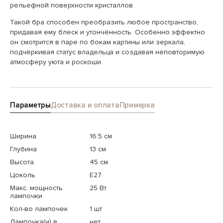
рельефной поверхности кристаллов.
Такой бра способен преобразить любое пространство,
придавая ему блеск и утончённость. Особенно эффектно
он смотрится в паре по бокам картины или зеркала,
подчёркивая статус владельца и создавая неповторимую
атмосферу уюта и роскоши.
Параметры
Доставка и оплата
Примерка
Ширина
16.5 см
Глубина
13 см
Высота
45 см
Цоколь
E27
Макс. мощность
25 Вт
лампочки
Кол-во лампочек
1 шт
Лампочка(и) в
нет