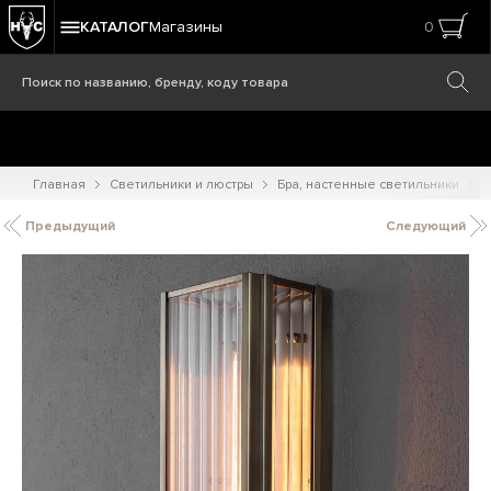
КАТАЛОГ
Магазины
0
Главная
Светильники и люстры
Бра, настенные светильники
Х
Предыдущий
Следующий