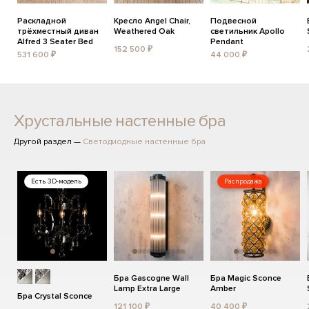
Раскладной
Кресло Angel Chair,
Подвесной
трёхместный диван
Weathered Oak
светильник Apollo
Alfred 3 Seater Bed
Pendant
152 500 ₽
531 600 ₽
44 000 ₽
Хрустальные настенные бра
Другой раздел —
Светодиодные настенные бра
Есть 3D-модель
Распродажа
Бра Gascogne Wall
Бра Magic Sconce
Lamp Extra Large
Amber
Бра Crystal Sconce
121 100 ₽
40 400 ₽