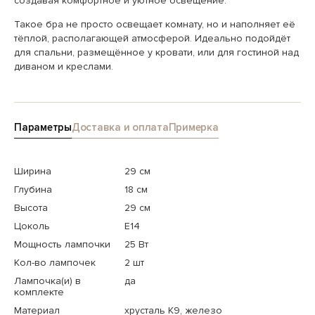
создавая комфортное и уютное освещение.
Такое бра не просто освещает комнату, но и наполняет её
тёплой, располагающей атмосферой. Идеально подойдёт
для спальни, размещённое у кровати, или для гостиной над
диваном и креслами.
Параметры
Доставка и оплата
Примерка
Ширина
29 см
Глубина
18 см
Высота
29 см
Цоколь
E14
Мощность лампочки
25 Вт
Кол-во лампочек
2 шт
Лампочка(и) в
да
комплекте
Материал
хрусталь K9, железо