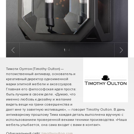
1
/ 4
Тимоти Оултон (Timothy Oulton) —
потомственный антиквар, основатель и
креативный директор одноименной
марки элитной мебели и аксессуаров.
Главная его философская идея проста:
быть лучшим в своем деле. «Думаю, что
именно любовь к дизайну и желание
видеть вещи на грани совершенства и
дает мне ту заветную мотивацию», — говорит Timothy Oulton. В дань
антикварному прошлому Тима каждая деталь выполнена вручную с
использованием проверенной веками техники производства. «Наша
мебель улыбается, она сама входит с вами в контакт».
Официальный сайт:
timothyoulton.com