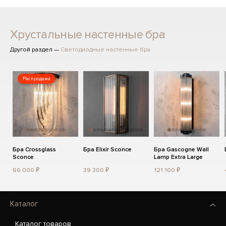
Хрустальные настенные бра
Другой раздел —
Светодиодные настенные бра
Распродажа
Бра Crossglass
Бра Elixir Sconce
Бра Gascogne Wall
Sconce
Lamp Extra Large
66 000 ₽
39 300 ₽
121 100 ₽
Каталог
Каталог товаров