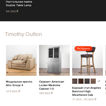
Настольная лампа
Sophie Table Lamp
94 300 ₽
Timothy Oulton
Распродажа
+1
Модульное кресло
Сервант American
Alto Group 4
Locker Medicine
Барный стул Angeles
Cabinet 1.0
273 800 ₽
Barstool High,
199 800 ₽
Weathered Oak
71 400...113 900 ₽