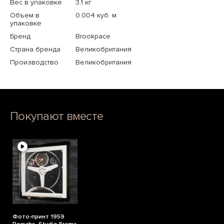
Вес в упаковке
3.1 кг
Объем в
0.004 куб. м
упаковке
Бренд
Brookpace
Страна бренда
Великобритания
Производство
Великобритания
Покупают вместе
Фото-принт 1959