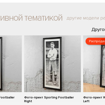
тивной тематикой
другие модели р
Друго
Распрода
ootballer
Фото-принт Sporting Footballer
Фото-принт Wi
Right
Left