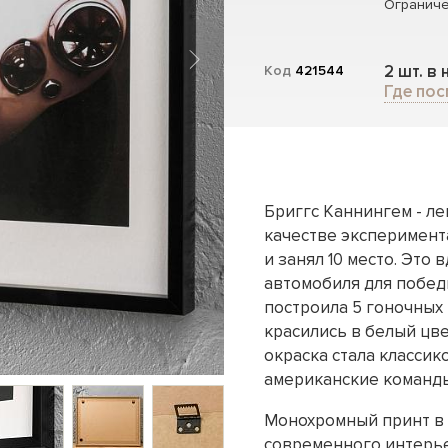
Ограниче
2 шт. в
Код
421544
Где пос
Бриггс Каннингем - ле
качестве эксперимент
и занял 10 место. Это
автомобиля для побед
построила 5 гоночных
красились в белый цве
окраска стала классик
американские команды
Монохромный принт в
современного интерье