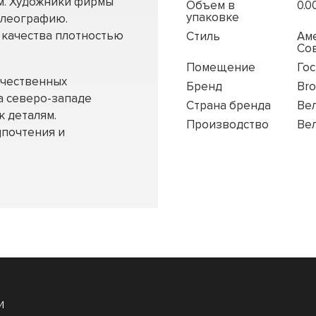
ом. Художники фирмы
Объем в
0.0
упаковке
олеографию.
 качества плотностью
Стиль
Аме
Со
Помещение
Гос
ачественных
Бренд
Br
а северо-западе
Страна бренда
Ве
 деталям.
Производство
Ве
дпочтения и
и