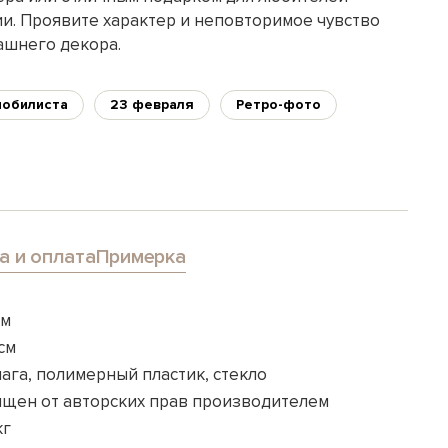
и. Проявите характер и неповторимое чувство
ашнего декора.
мобилиста
23 февраля
Ретро-фото
а и оплата
Примерка
см
см
ага, полимерный пластик, стекло
ищен от авторских прав производителем
кг