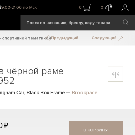
8
9:00-21:00 по Мск
0
0
Предыдущий
Следующий
о спортивной тематикой
в чёрной раме
952
ngham Car, Black Box Frame
—
Brookpace
0 ₽
В КОРЗИНУ