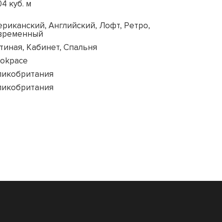
04 куб. м
риканский, Английский, Лофт, Ретро,
временный
тиная, Кабинет, Спальня
ookpace
ликобритания
ликобритания