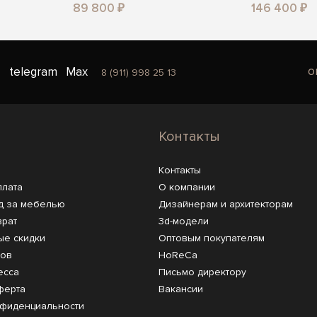
89 800 ₽
146 400 ₽
o
telegram
Max
8 (911) 998 25 13
Контакты
Контакты
плата
О компании
д за мебелью
Дизайнерам и архитекторам
врат
3d-модели
ые скидки
Оптовым покупателям
ров
HoReCa
есса
Письмо директору
ферта
Вакансии
нфиденциальности