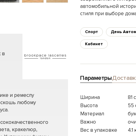
автомобильной истори
стиля при выборе дом
Спорт
День Авто
Кабинет
 в
Параметры
Доставк
ике и ремеслу
Ширина
81 
оскошь любому
Высота
55 
уса.
Материал
бум
Важно
оч
ысококачественного
вета, кракелюр,
Вес в упаковке
4.1 