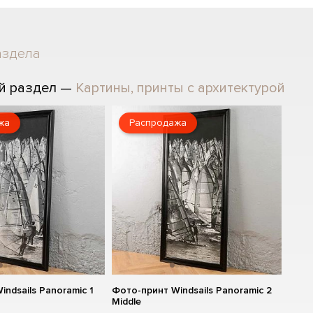
аздела
й раздел —
Картины, принты с архитектурой
жа
Распродажа
ndsails Panoramic 1
Фото-принт Windsails Panoramic 2
Middle