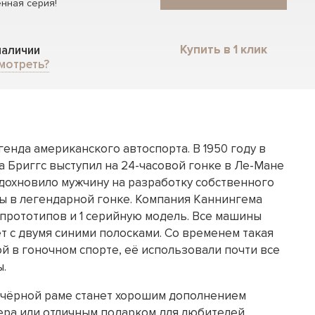
нная серия!
Купить в 1 клик
 наличии
мотреть?
генда американского автоспорта. В 1950 году в
а Бриггс выступил на 24-часовой гонке в Ле-Мане
 вдохновило мужчину на разработку собственного
ы в легендарной гонке. Компания Каннингема
 прототипов и 1 серийную модель. Все машины
т с двумя синими полосками. Со временем такая
ой в гоночном спорте, её использовали почти все
.
 чёрной раме станет хорошим дополнением
ра или отличным подарком для любителей