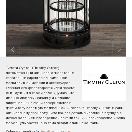
1
/ 15
Тимоти Оултон (Timothy Oulton) —
потомственный антиквар, основатель и
креативный директор одноименной
марки элитной мебели и аксессуаров.
Главная его философская идея проста:
быть лучшим в своем деле. «Думаю, что
именно любовь к дизайну и желание
видеть вещи на грани совершенства и
дает мне ту заветную мотивацию», — говорит Timothy Oulton. В дань
антикварному прошлому Тима каждая деталь выполнена вручную с
использованием проверенной веками техники производства. «Наша
мебель улыбается, она сама входит с вами в контакт».
Официальный сайт:
timothyoulton.com