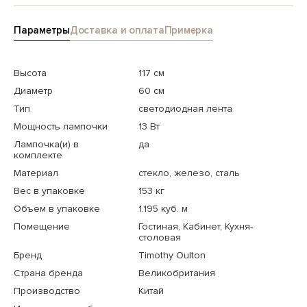
Параметры
Доставка и оплата
Примерка
Высота
117 см
Диаметр
60 см
Тип
светодиодная лента
Мощность лампочки
13 Вт
Лампочка(и) в
да
комплекте
Материал
стекло, железо, сталь
Вес в упаковке
153 кг
Объем в упаковке
1.195 куб. м
Помещение
Гостиная, Кабинет, Кухня-
столовая
Бренд
Timothy Oulton
Страна бренда
Великобритания
Производство
Китай