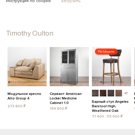
Инструкция по сборке
загрузить
Timothy Oulton
Распродажа
+1
Модульное кресло
Сервант American
Alto Group 4
Locker Medicine
Барный стул Angeles
Cabinet 1.0
273 800 ₽
Barstool High,
199 800 ₽
Weathered Oak
71 400...113 900 ₽