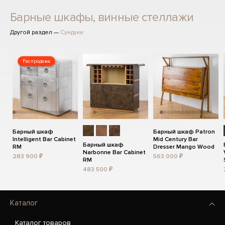
Барные шкафы, винные стеллажи
Другой раздел —
Сундуки
Распродажа
Барный шкаф
Барный шкаф Patron
Intelligent Bar Cabinet
Mid Century Bar
Барный шкаф
RM
Dresser Mango Wood
Narbonne Bar Cabinet
283 900 ₽
563 000 ₽
RM
483 500 ₽
Каталог
Каталог товаров