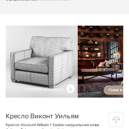
Скачать 3D-модель
Товар в ин
Кресло Виконт Уильям
Кресло Viscount William 1 Seater натуральная кожа