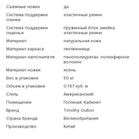
Съёмные ножки
да
Система поддержки
эластичные ремни
спинки
Система поддержки
пружинный блок змейка,
сиденья
эластичные ремни
Материал
натуральная кожа
Материал каркаса
лиственница
Материал наполнителя
пенополиуретан, полиэфирное
волокно
Материал ножек
ясень
Вес в упаковке
50 кг
Объем в упаковке
0.787 куб. м
Стиль
Американский
Помещение
Гостиная, Кабинет
Бренд
Timothy Oulton
Страна бренда
Великобритания
Производство
Китай