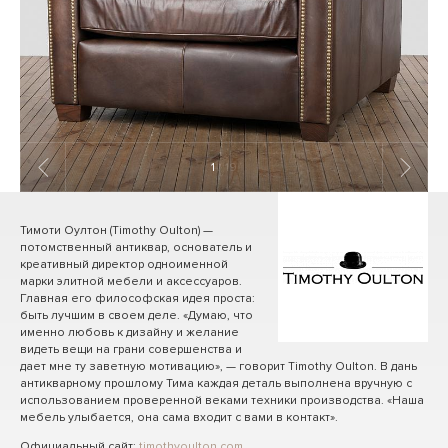
1
/ 19
Тимоти Оултон (Timothy Oulton) —
потомственный антиквар, основатель и
креативный директор одноименной
марки элитной мебели и аксессуаров.
Главная его философская идея проста:
быть лучшим в своем деле. «Думаю, что
именно любовь к дизайну и желание
видеть вещи на грани совершенства и
дает мне ту заветную мотивацию», — говорит Timothy Oulton. В дань
антикварному прошлому Тима каждая деталь выполнена вручную с
использованием проверенной веками техники производства. «Наша
мебель улыбается, она сама входит с вами в контакт».
Официальный сайт:
timothyoulton.com