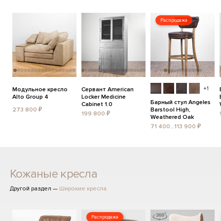
Распродажа
+1
Модульное кресло
Сервант American
Alto Group 4
Locker Medicine
Барный стул Angeles
Cabinet 1.0
273 800 ₽
Barstool High,
199 800 ₽
Weathered Oak
71 400...113 900 ₽
Кожаные кресла
Другой раздел —
Широкие кресла
Распродажа