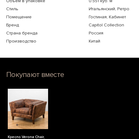
Объем в упаковке
0.551 куб. м
Стиль
Итальянский, Ретро
Помещение
Гостиная, Кабинет
Бренд
Capitol Collection
Страна бренда
Россия
Производство
Китай
Покупают вместе
Кресло Verona Chair,