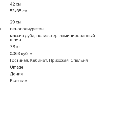
42 см
53x35 см
29 см
я
пенополиуретан
массив дуба, полиэстер, ламинированный
шпон
7.8 кг
0.063 куб. м
Гостиная, Кабинет, Прихожая, Спальня
Umage
Дания
Вьетнам