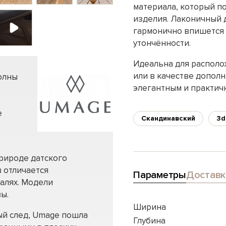
материала, который п
изделия. Лаконичный 
гармонично впишется 
утончённости.
Идеальна для располо
или в качестве дополн
олны
элегантным и практич
е
Скандинавский
3d
рироде датского
 отличается
Параметры
Доставк
алях. Модели
ы.
Ширина
ый след, Umage пошла
Глубина