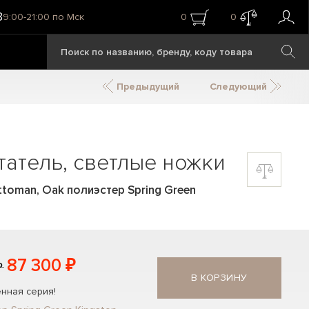
8
9:00-21:00 по Мск
0
0
Предыдущий
Следующий
татель, светлые ножки
ttoman, Oak полиэстер Spring Green
87 300 ₽
₽
В КОРЗИНУ
нная серия!