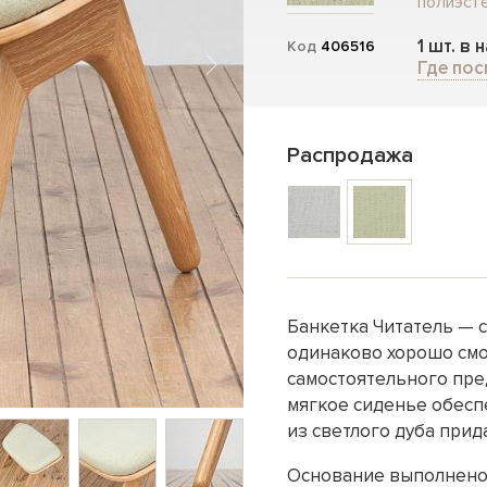
полиэсте
1 шт. в 
Код
406516
Где пос
Распродажа
Банкетка Читатель — 
одинаково хорошо смот
самостоятельного пре
мягкое сиденье обесп
из светлого дуба прид
Основание выполнено 