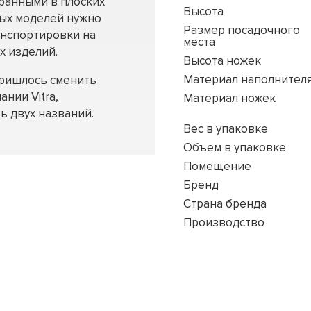
бранными в плоских
Высота
ных моделей нужно
Размер посадочного
анспортировки на
места
х изделий.
Высота ножек
Материал наполнител
пришлось сменить
ании Vitra,
Материал ножек
ь двух названий.
Вес в упаковке
Объем в упаковке
Помещение
Бренд
Страна бренда
Производство