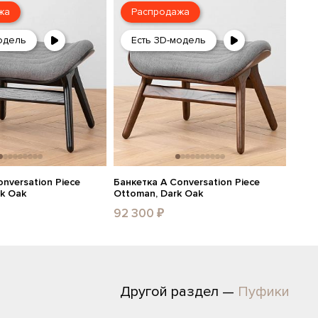
жа
Распродажа
одель
Есть 3D-модель
nversation Piece
Банкетка A Conversation Piece
ck Oak
Ottoman, Dark Oak
92 300 ₽
Другой раздел —
Пуфики