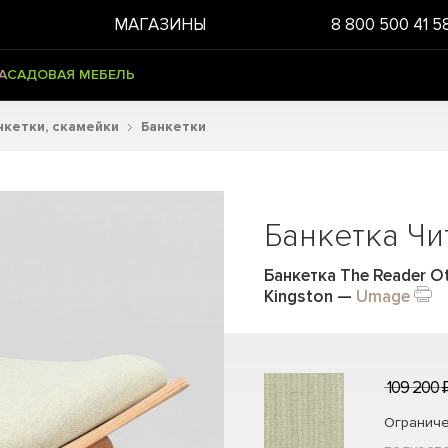
МАГАЗИНЫ
8 800 500 41 5
А
САДОВАЯ МЕБЕЛЬ
нкетки, скамейки
Банкетки
Банкетка Чи
Банкетка The Reader O
Kingston
—
Umage
109 200 
Ограниче