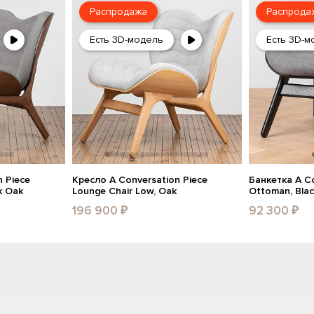
Распродажа
Распрода
Есть 3D-модель
Есть 3D-м
 Piece
Кресло A Conversation Piece
Банкетка A Co
k Oak
Lounge Chair Low, Oak
Ottoman, Bla
196 900 ₽
92 300 ₽