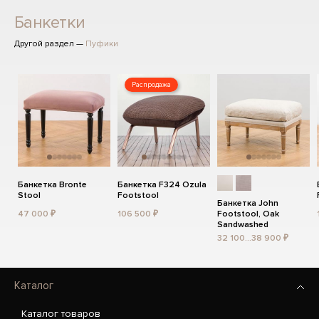
Банкетки
Другой раздел —
Пуфики
Распродажа
Банкетка Bronte
Банкетка F324 Ozula
Stool
Footstool
Банкетка John
47 000 ₽
106 500 ₽
Footstool, Oak
Sandwashed
32 100...38 900 ₽
Каталог
Каталог товаров