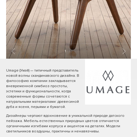
1
/ 13
Umage (Умэй) — типичный представитель
новой волны скандинавского дизайна. В
философию компании закладывается
вневременной симбиоз простоты,
эстетики и функциональности, когда
современные формы сочетаются с
натуральными материалами: древесиной
дуба и ясеня, перьями и бумагой.
Дизайнеры черпают вдохновение в уникальной природе датского
пейзажа. Мебель естественных природных цветов отличается
органичными изгибами корпуса и акцентом на деталях. Модели
светильников воздушны, практичны и ненавязчивы.