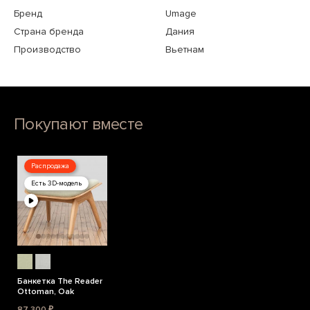
Бренд
Umage
Страна бренда
Дания
Производство
Вьетнам
Покупают вместе
Распродажа
Есть 3D-модель
Банкетка The Reader
Ottoman, Oak
87 300 ₽