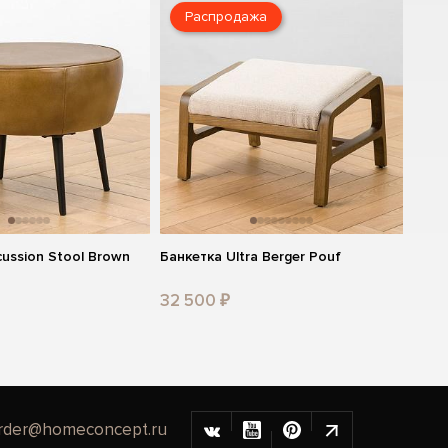
Распродажа
cussion Stool Brown
Банкетка Ultra Berger Pouf
32 500 ₽
rder@homeconcept.ru