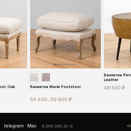
Банкетка Per
Leather
ool, Oak
Банкетка Marie Footstool
49 500 ₽
54 400...59 800 ₽
o
telegram
Max
8 (911) 998 25 13