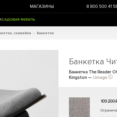
МАГАЗИНЫ
8 800 500 41 5
А
САДОВАЯ МЕБЕЛЬ
нкетки, скамейки
Банкетки
Банкетка Чи
Банкетка The Reader O
Kingston
—
Umage
109 200 
Ограниче