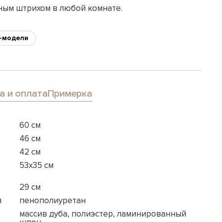
ным штрихом в любой комнате.
-модели
а и оплата
Примерка
60 см
46 см
42 см
53x35 см
29 см
я
пенополиуретан
массив дуба, полиэстер, ламинированный