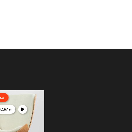
жа
одель