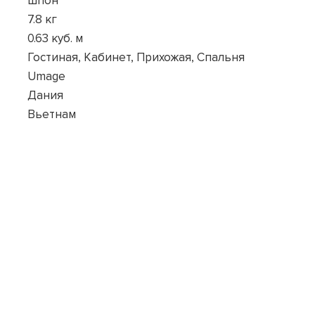
шпон
7.8 кг
0.63 куб. м
Гостиная, Кабинет, Прихожая, Спальня
Umage
Дания
Вьетнам