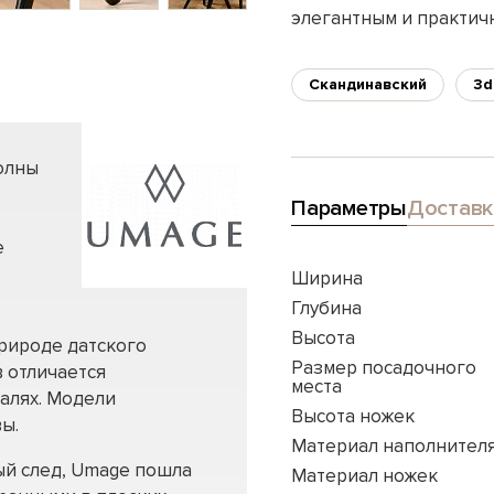
элегантным и практич
Скандинавский
3d
олны
Параметры
Доставк
е
Ширина
Глубина
Высота
рироде датского
Размер посадочного
 отличается
места
алях. Модели
Высота ножек
ы.
Материал наполнител
ый след, Umage пошла
Материал ножек