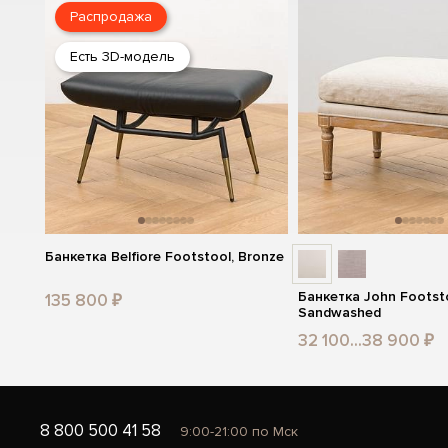
Распродажа
Есть 3D-модель
Банкетка Belfiore Footstool, Bronze
Банкетка John Footst
135 800 ₽
Sandwashed
32 100...38 900 ₽
8 800 500 41 58
9:00-21:00 по Мск