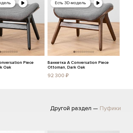
одель
Есть 3D-модель
nversation Piece
Банкетка A Conversation Piece
ck Oak
Ottoman, Dark Oak
92 300 ₽
Другой раздел —
Пуфики