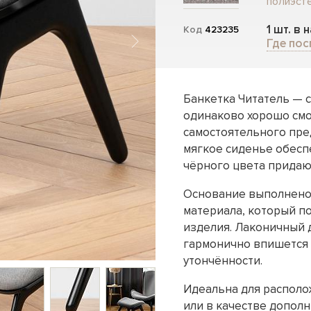
полиэсте
1 шт. в 
Код
423235
Где пос
Банкетка Читатель — 
одинаково хорошо смот
самостоятельного пре
мягкое сиденье обесп
чёрного цвета придаю
Основание выполнено 
материала, который п
изделия. Лаконичный 
гармонично впишется 
утончённости.
Идеальна для располо
или в качестве дополн