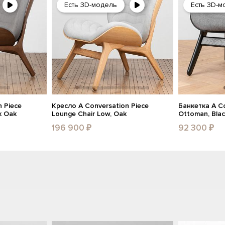
Есть 3D-модель
Есть 3D-м
 Piece
Кресло A Conversation Piece
Банкетка A Co
k Oak
Lounge Chair Low, Oak
Ottoman, Bla
196 900 ₽
92 300 ₽