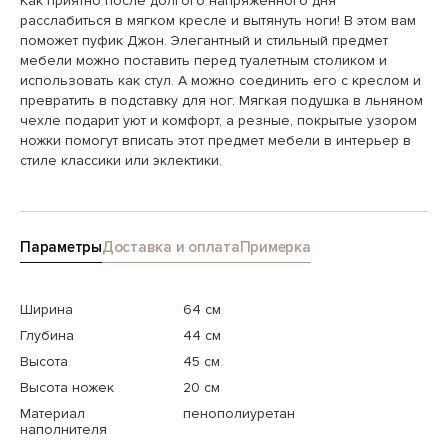
Как приятно после долгого напряженного дня
расслабиться в мягком кресле и вытянуть ноги! В этом вам
поможет пуфик Джон. Элегантный и стильный предмет
мебели можно поставить перед туалетным столиком и
использовать как стул. А можно соединить его с креслом и
превратить в подставку для ног. Мягкая подушка в льняном
чехле подарит уют и комфорт, а резные, покрытые узором
ножки помогут вписать этот предмет мебели в интерьер в
стиле классики или эклектики.
Параметры
Доставка и оплата
Примерка
Ширина
64 см
Глубина
44 см
Высота
45 см
Высота ножек
20 см
Материал
пенополиуретан
наполнителя