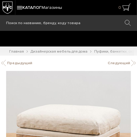
КАТАЛОГ
Магазины
0
Главная
Дизайнерская мебель для дома
Пуфики, банкетки, ска
Предыдущий
Следующий