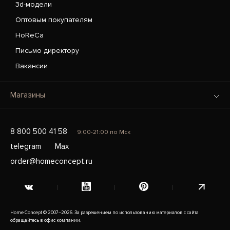
3d-модели
Оптовым покупателям
HoReCa
Письмо директору
Вакансии
Магазины
8 800 500 41 58
9:00-21:00 по Мск
telegram
Max
order@homeconcept.ru
Home Concept © 2007–2026. За разрешением по использованию материалов с сайта
обращайтесь в офис компании.