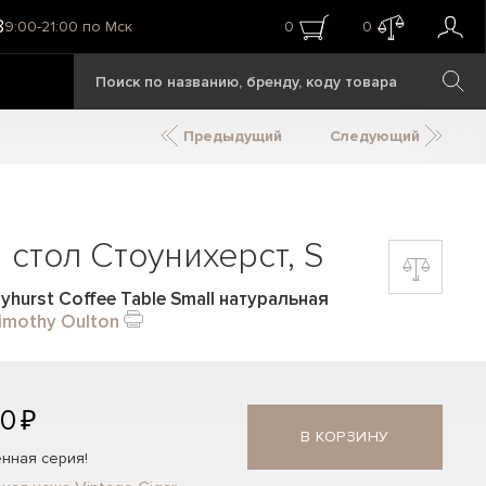
8
9:00-21:00 по Мск
0
0
Предыдущий
Следующий
стол Стоунихерст, S
hurst Coffee Table Small натуральная
imothy Oulton
00 ₽
В КОРЗИНУ
нная серия!