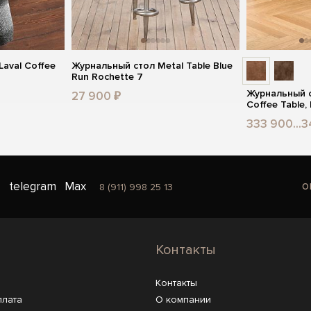
aval Coffee
Журнальный стол Metal Table Blue
Run Rochette 7
Журнальный ст
27 900 ₽
Coffee Table,
333 900...3
o
telegram
Max
8 (911) 998 25 13
Контакты
Контакты
плата
О компании