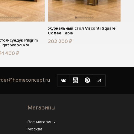
Журнальный стол Visconti Square
Coffee Table
ол-сундук Piligrim
202 200 ₽
 Light Wood RM
41 400 ₽
rder@homeconcept.ru
Магазины
Все магазины
Москва