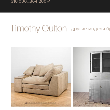
310 000...364 200 ₽
Timothy Oulton
другие модели б