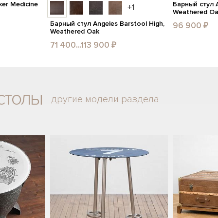
er Medicine
Барный стул A
+1
Weathered O
Барный стул Angeles Barstool High,
96 900 ₽
Weathered Oak
71 400...113 900 ₽
столы
другие модели раздела