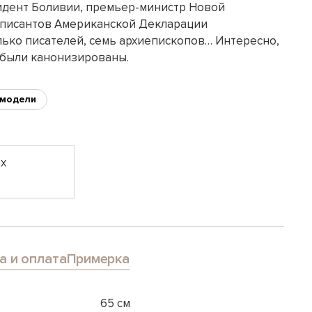
идент Боливии, премьер-министр Новой
дписантов Американской Декларации
лько писателей, семь архиепископов… Интересно,
 были канонизированы.
-модели
ах
а и оплата
Примерка
65 см