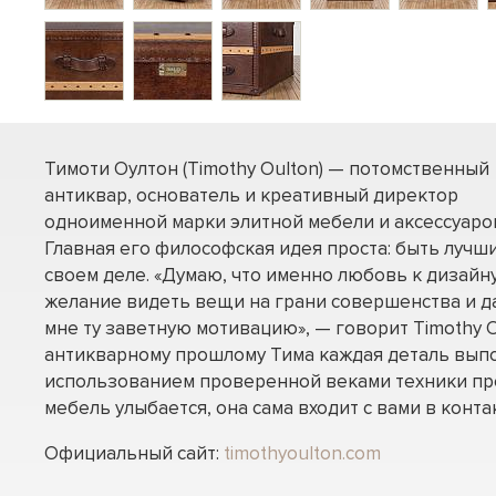
Тимоти Оултон (Timothy Oulton) — потомственный
антиквар, основатель и креативный директор
одноименной марки элитной мебели и аксессуаро
Главная его философская идея проста: быть лучш
своем деле. «Думаю, что именно любовь к дизайну
желание видеть вещи на грани совершенства и д
мне ту заветную мотивацию», — говорит Timothy O
антикварному прошлому Тима каждая деталь вып
использованием проверенной веками техники пр
мебель улыбается, она сама входит с вами в контак
Официальный сайт:
timothyoulton.com