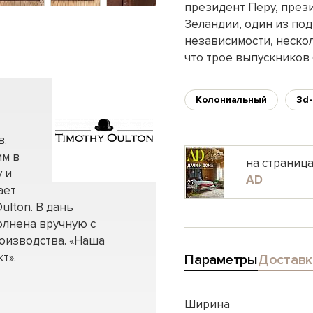
президент Перу, през
Зеландии, один из по
независимости, неско
что трое выпускников
Колониальный
3d
в.
им в
на страниц
 и
AD
ает
ulton. В дань
олнена вручную с
оизводства. «Наша
т».
Параметры
Доставк
Ширина