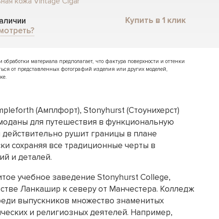
ная кожа Vintage Cigar
Купить в 1 клик
наличии
мотреть?
обработки материала предполагает, что фактура поверхности и оттенки
ться от представленных фотографий изделия или других моделей,
ке.
leforth (Амплфорт), Stonyhurst (Стоунихерст)
моданы для путешествия в функциональную
я действительно рушит границы в плане
ски сохраняя все традиционные черты в
ий и деталей.
тое учебное заведение Stonyhurst College,
стве Ланкашир к северу от Манчестера. Колледж
 Среди выпускников множество знаменитых
ческих и религиозных деятелей. Например,