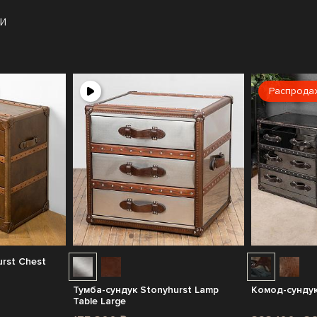
и
Распрода
rst Chest
Тумба-сундук Stonyhurst Lamp
Комод-сундук
Table Large