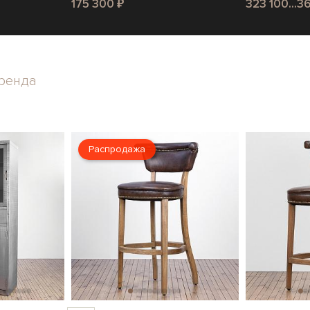
175 300 ₽
323 100...3
ренда
Распродажа