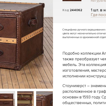
натураль
1 шт. в 
Код
244062
Где пос
Специфика ручного окрашивания и 
цвета могут незначительно отлича
выполненных в одноименной отдел
Подобно коллекции Amp
также преобразует че
мебель. Эта коллекци
изготовления, мастер
исполнении конструкц
Стоунихерст – знамени
расположенное в граф
основан в 1593 году.
общественных, полити