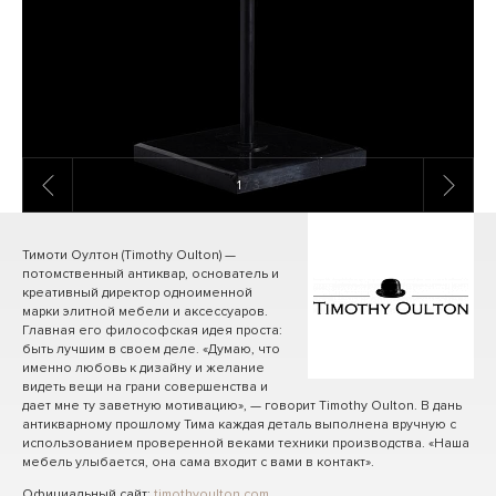
1
/ 3
Тимоти Оултон (Timothy Oulton) —
потомственный антиквар, основатель и
креативный директор одноименной
марки элитной мебели и аксессуаров.
Главная его философская идея проста:
быть лучшим в своем деле. «Думаю, что
именно любовь к дизайну и желание
видеть вещи на грани совершенства и
дает мне ту заветную мотивацию», — говорит Timothy Oulton. В дань
антикварному прошлому Тима каждая деталь выполнена вручную с
использованием проверенной веками техники производства. «Наша
мебель улыбается, она сама входит с вами в контакт».
Официальный сайт:
timothyoulton.com