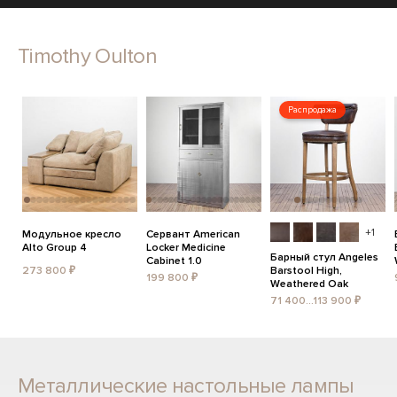
Timothy Oulton
Распродажа
+1
Модульное кресло
Сервант American
Alto Group 4
Locker Medicine
Барный стул Angeles
Cabinet 1.0
273 800 ₽
Barstool High,
199 800 ₽
Weathered Oak
71 400...113 900 ₽
Металлические настольные лампы