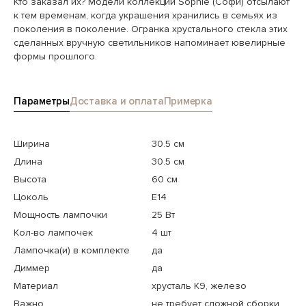
Кто заказал их? Модели коллекции Sophie (Софи) отсылают
к тем временам, когда украшения хранились в семьях из
поколения в поколение. Огранка хрустального стекла этих
сделанных вручную светильников напоминает ювелирные
формы прошлого.
Параметры
Доставка и оплата
Примерка
Ширина
30.5 см
Длина
30.5 см
Высота
60 см
Цоколь
E14
Мощность лампочки
25 Вт
Кол-во лампочек
4 шт
Лампочка(и) в комплекте
да
Диммер
да
Материал
хрусталь K9, железо
Важно
не требует сложной сборки