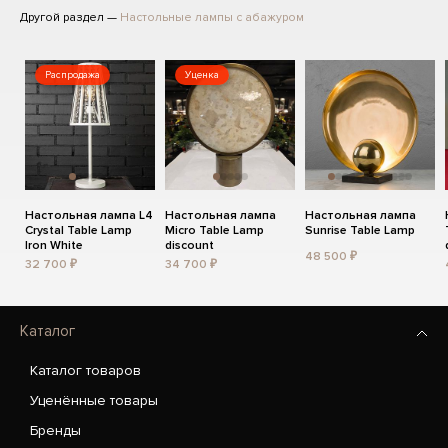
Другой раздел —
Настольные лампы с абажуром
Распродажа
Уценка
Настольная лампа L4
Настольная лампа
Настольная лампа
Crystal Table Lamp
Micro Table Lamp
Sunrise Table Lamp
Iron White
discount
48 500 ₽
32 700 ₽
34 700 ₽
Каталог
Каталог товаров
Уценённые товары
Бренды