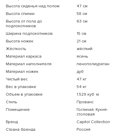
Высота сиденья над полом
47 см
Высота спинки
58 см
Высота от пола до
63 см
подлокотников
Ширина подлокотников
15 см
Высота ножек
21 см
Жёсткость
жёсткий
Материал каркаса
ясень
Материал наполнителя
пенополиуретан
Материал ножек
дуб
Чистый вес
47 кг
Вес в упаковке
54 кг
Объем в упаковке
1.529 куб. м
Стиль
Прованс
Помещение
Гостиная, Кухня-
столовая
Бренд
Capitol Collection
Страна бренда
Россия