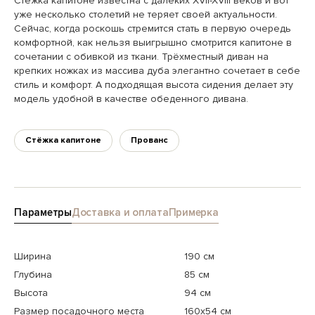
Стёжка капитоне известна с далёких XVII-XVIII веков и вот
уже несколько столетий не теряет своей актуальности.
Сейчас, когда роскошь стремится стать в первую очередь
комфортной, как нельзя выигрышно смотрится капитоне в
сочетании с обивкой из ткани. Трёхместный диван на
крепких ножках из массива дуба элегантно сочетает в себе
стиль и комфорт. А подходящая высота сидения делает эту
модель удобной в качестве обеденного дивана.
Стёжка капитоне
Прованс
Параметры
Доставка и оплата
Примерка
Ширина
190 см
Глубина
85 см
Высота
94 см
Размер посадочного места
160x54 см