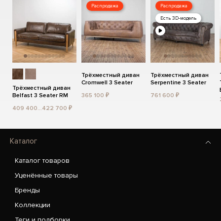
Распродажа
Распродажа
Есть 3D-модель
Трёхместный диван
Трёхместный диван
Cromwell 3 Seater
Serpentine 3 Seater
Трёхместный диван
Belfast 3 Seater RM
365 100 ₽
761 600 ₽
409 400...422 700 ₽
Каталог
Каталог товаров
Уценённые товары
Бренды
Коллекции
Теги и подборки