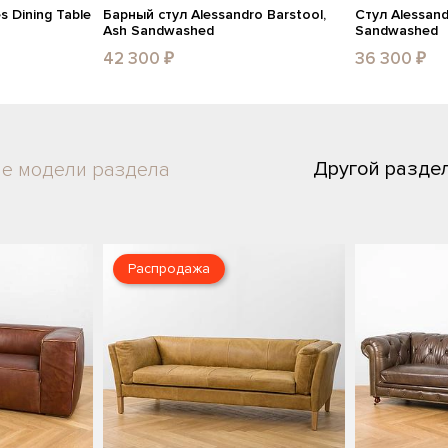
 Dining Table
Барный стул Alessandro Barstool,
Стул Alessand
Ash Sandwashed
Sandwashed
42 300 ₽
36 300 ₽
Другой разде
ие модели раздела
Распродажа