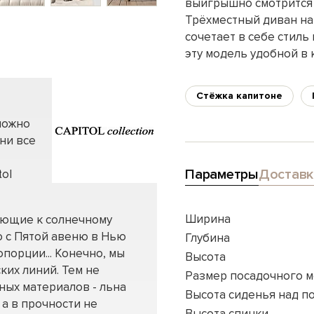
выигрышно смотрится к
Трёхместный диван на 
сочетает в себе стиль
эту модель удобной в 
Стёжка капитоне
можно
ни все
Параметры
Доставк
tol
Ширина
лающие к солнечному
 с Пятой авеню в Нью
Глубина
порции... Конечно, мы
Высота
ких линий. Тем не
Размер посадочного м
ных материалов - льна
Высота сиденья над п
 а в прочности не
Высота спинки