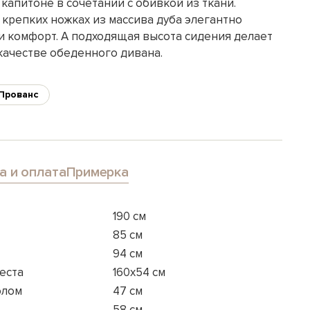
апитоне в сочетании с обивкой из ткани.
крепких ножках из массива дуба элегантно
 и комфорт. А подходящая высота сидения делает
качестве обеденного дивана.
Прованс
а и оплата
Примерка
190 см
85 см
94 см
еста
160x54 см
олом
47 см
58 см