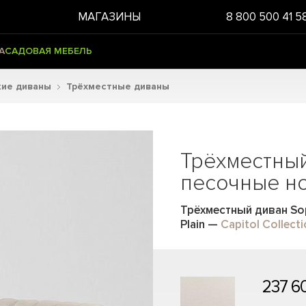
МАГАЗИНЫ
8 800 500 41 5
А
САДОВАЯ МЕБЕЛЬ
кие диваны
Трёхместные диваны
Трёхместны
песочные н
Трёхместный диван Sop
Plain
—
Capitol Collect
237 6