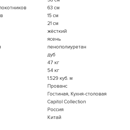
длокотников
63 см
ов
15 см
21 см
жёсткий
ясень
я
пенополиуретан
дуб
47 кг
54 кг
1.529 куб. м
Прованс
Гостиная, Кухня-столовая
Capitol Collection
Россия
Китай