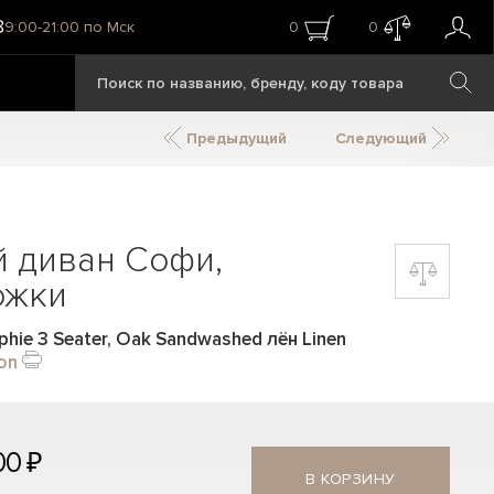
8
9:00-21:00 по Мск
0
0
Предыдущий
Следующий
й диван Софи,
ожки
hie 3 Seater, Oak Sandwashed лён Linen
ion
00 ₽
В КОРЗИНУ