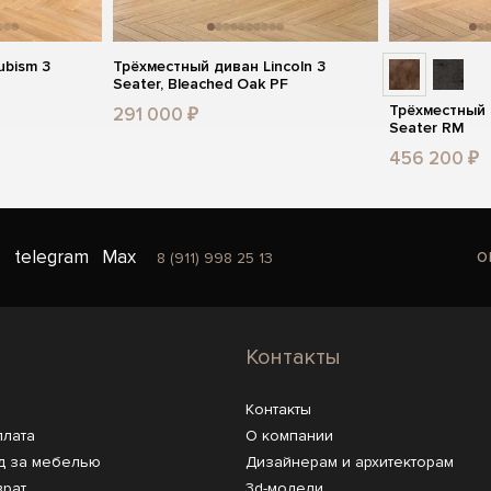
ubism 3
Трёхместный диван Lincoln 3
Seater, Bleached Oak PF
Трёхместный 
291 000 ₽
Seater RM
456 200 ₽
o
telegram
Max
8 (911) 998 25 13
Контакты
Контакты
плата
О компании
д за мебелью
Дизайнерам и архитекторам
врат
3d-модели