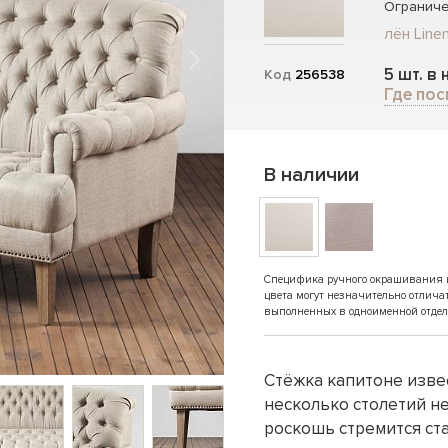
Ограниче
лён Linen
5 шт. в
Код
256538
Где пос
В наличии
Специфика ручного окрашивания и 
цвета могут незначительно отлича
выполненных в одноименной отдел
Стёжка капитоне извест
несколько столетий не
роскошь стремится ст