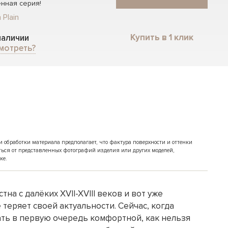
нная серия!
 Plain
Купить в 1 клик
 наличии
мотреть?
обработки материала предполагает, что фактура поверхности и оттенки
ться от представленных фотографий изделия или других моделей,
ке.
на с далёких XVII-XVIII веков и вот уже
 теряет своей актуальности. Сейчас, когда
ать в первую очередь комфортной, как нельзя