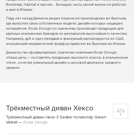
Bontempi, Habitat и прочих... Большую часть своей жизни он работал
и жил в Италии.
Пару лет назад Даниель решил перенести производство во Вьетнам,
где выпустил свои собственные модели, дизайн которых защищен
копирайтом. Rode Design по-прежнему производит продукцию для
крупных итальянских брендов из материалов высочайшего качества.
Например, дуб и орех (твёрдый и фанерный) импортируются из США,
итальянский керамический фарфор привозят во Вьетнам из Италии.
Даниель так сформулировал стратегию компании Rode Design:
«Наша цель — поставлять продукцию высокого класса, в итальянском
стиле, сочетая уникальный дизайн и ценовой диапазон среднего
уровня».
Трёхместный диван Хексо
Трёхместный диван Hexo 3 Seater полиэстер Green
Velvet
—
Rode Design