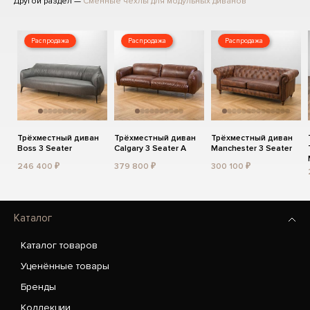
Другой раздел —
Сменные чехлы для модульных диванов
Распродажа
Распродажа
Распродажа
Трёхместный диван
Трёхместный диван
Трёхместный диван
Boss 3 Seater
Calgary 3 Seater A
Manchester 3 Seater
246 400 ₽
379 800 ₽
300 100 ₽
Каталог
Каталог товаров
Уценённые товары
Бренды
Коллекции