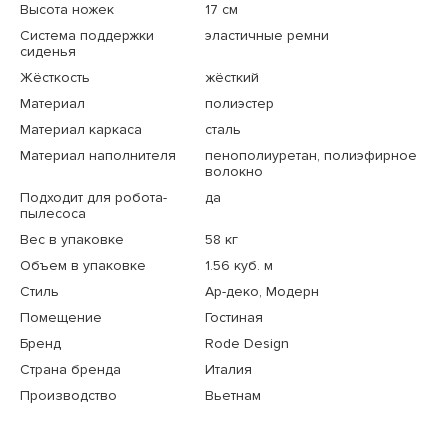
Высота ножек
17 см
Система поддержки
эластичные ремни
сиденья
Жёсткость
жёсткий
Материал
полиэстер
Материал каркаса
сталь
Материал наполнителя
пенополиуретан, полиэфирное
волокно
Подходит для робота-
да
пылесоса
Вес в упаковке
58 кг
Объем в упаковке
1.56 куб. м
Стиль
Ар-деко, Модерн
Помещение
Гостиная
Бренд
Rode Design
Страна бренда
Италия
Производство
Вьетнам