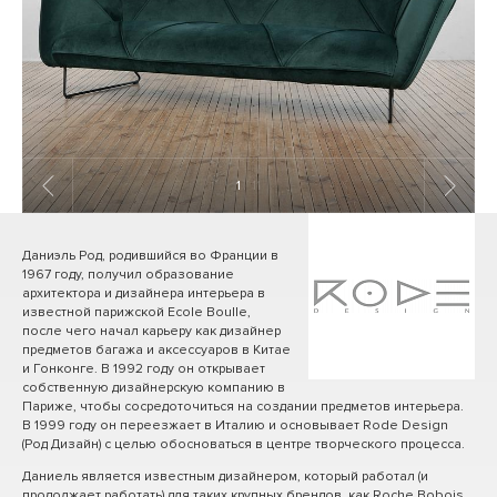
1
/ 11
Даниэль Род, родившийся во Франции в
1967 году, получил образование
архитектора и дизайнера интерьера в
известной парижской Ecole Boulle,
после чего начал карьеру как дизайнер
предметов багажа и аксессуаров в Китае
и Гонконге. В 1992 году он открывает
собственную дизайнерскую компанию в
Париже, чтобы сосредоточиться на создании предметов интерьера.
В 1999 году он переезжает в Италию и основывает Rode Design
(Род Дизайн) с целью обосноваться в центре творческого процесса.
Даниель является известным дизайнером, который работал (и
продолжает работать) для таких крупных брендов, как Roche Bobois,