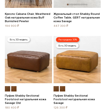
Кресло Cabana Chair, Weathered
Журнальный стол Shabby Round
Oak натуральная кожа Buff
Coffee Table, GERT натуральная
Burnished Pewter
кожа Savage
194 900 ₽
447 300 ₽
Есть 3D-модель
Распродажа 30%
Есть 3D-модель
Пуфик Shabby Sectional
Пуфик Shabby Sectional
Footstool натуральная кожа
Footstool натуральная кожа
Savage Old
Savage
180 400 ₽
126 300 ₽